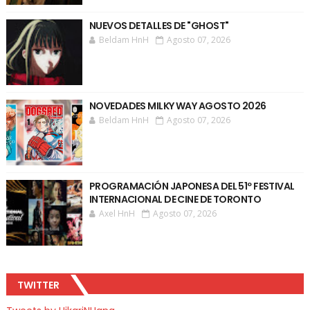
NUEVOS DETALLES DE "GHOST"
Beldam HnH
Agosto 07, 2026
NOVEDADES MILKY WAY AGOSTO 2026
Beldam HnH
Agosto 07, 2026
PROGRAMACIÓN JAPONESA DEL 51º FESTIVAL
INTERNACIONAL DE CINE DE TORONTO
Axel HnH
Agosto 07, 2026
TWITTER