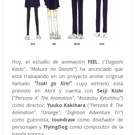
Hoy, el estudio de animación
FEEL.
(
"Dagashi
Kashi"
,
"Makura no Danshi"
) ha anunciado que
está trabajando en un proyecto anime original
llamado
"Tsuki ga Kirei"
, cuyo estreno está
previsto en Abril y cuenta con
Seiji Kishi
(
"Persona 4: The Animation"
,
"Ansastsu Kyoshitsu"
)
como director,
Yuuko Kakihara
(
"Persona 4: The
Animation"
,
"Orange"
,
"Digimon Adventure Tri"
)
como guionista,
loundraw
como diseñador de
personajes y
FlyingDog
como compositor de la
banda sonora.