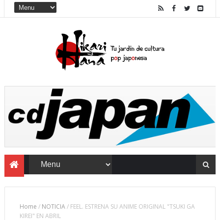
Home
/
NOTICIA
/
FEEL. ESTRENA SU ANIME ORIGINAL "TSUKI GA
KIREI" EN ABRIL