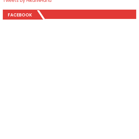
Tweets by HikariNHana
FACEBOOK