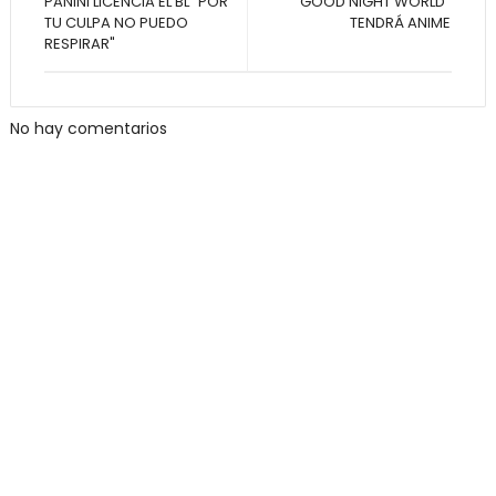
PANINI LICENCIA EL BL "POR
"GOOD NIGHT WORLD"
TU CULPA NO PUEDO
TENDRÁ ANIME
RESPIRAR"
No hay comentarios