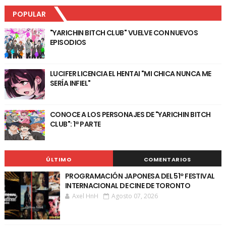
POPULAR
"YARICHIN BITCH CLUB" VUELVE CON NUEVOS
EPISODIOS
LUCIFER LICENCIA EL HENTAI "MI CHICA NUNCA ME
SERÍA INFIEL"
CONOCE A LOS PERSONAJES DE "YARICHIN BITCH
CLUB": 1ª PARTE
ÚLTIMO
COMENTARIOS
PROGRAMACIÓN JAPONESA DEL 51º FESTIVAL
INTERNACIONAL DE CINE DE TORONTO
Axel HnH
Agosto 07, 2026