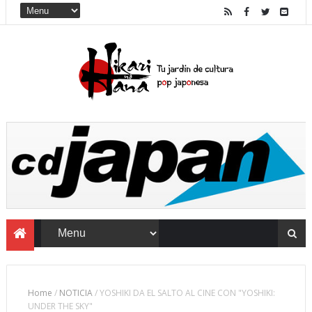
Home
/
NOTICIA
/
YOSHIKI DA EL SALTO AL CINE CON "YOSHIKI:
UNDER THE SKY"