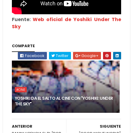
Fuente:
Web oficial de Yoshiki Under The
Sky
COMPARTE
Facebook
Twitter
Google+
#CINE
YOSHIKI DA EL SALTO AL CINE CON "YOSHIKI: UNDER
THE SKY"
ANTERIOR
SIGUIENTE