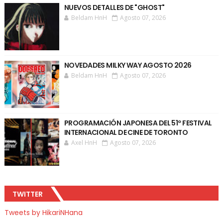
NUEVOS DETALLES DE "GHOST"
Beldam HnH
Agosto 07, 2026
NOVEDADES MILKY WAY AGOSTO 2026
Beldam HnH
Agosto 07, 2026
PROGRAMACIÓN JAPONESA DEL 51º FESTIVAL
INTERNACIONAL DE CINE DE TORONTO
Axel HnH
Agosto 07, 2026
TWITTER
Tweets by HikariNHana