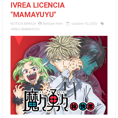
IVREA LICENCIA
"MAMAYUYU"
NOTICIA
MANGA
Beldam HnH
octubre 10, 2025
IVREA
MAMAYUYU