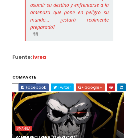
asumir su destino y enfrentarse a la
amenaza que pone en peligro su
mundo... ¿estará realmente
preparado?
Fuente:
Ivrea
COMPARTE
Facebook
Twitter
Google+
#MANGA
PANINI RECUPERA "OVERLORD"