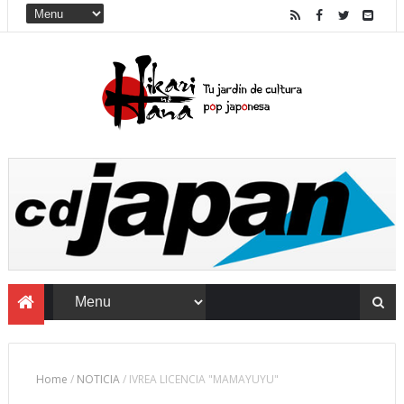
Home
/
NOTICIA
/
IVREA LICENCIA "MAMAYUYU"