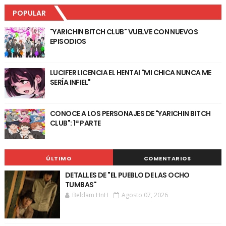
POPULAR
"YARICHIN BITCH CLUB" VUELVE CON NUEVOS
EPISODIOS
LUCIFER LICENCIA EL HENTAI "MI CHICA NUNCA ME
SERÍA INFIEL"
CONOCE A LOS PERSONAJES DE "YARICHIN BITCH
CLUB": 1ª PARTE
ÚLTIMO
COMENTARIOS
DETALLES DE "EL PUEBLO DE LAS OCHO
TUMBAS"
Beldam HnH
Agosto 07, 2026