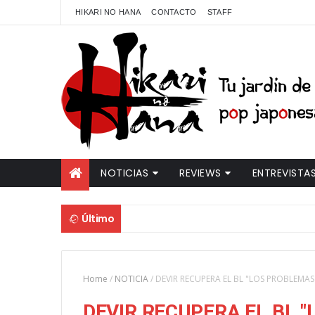
HIKARI NO HANA
CONTACTO
STAFF
NOTICIAS
REVIEWS
ENTREVISTA
Último
Home
/
NOTICIA
/
DEVIR RECUPERA EL BL "LOS PROBLEMAS
DEVIR RECUPERA EL BL 