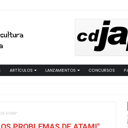
S
ARTÍCULOS
LANZAMIENTOS
CONCURSOS
P
 DE ATAMI"
"LOS PROBLEMAS DE ATAMI"