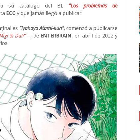
n a su catálogo del BL
"Los problemas de
nta
ECC
y que jamás llegó a publicar.
iginal es
"Iyahaya Atami-kun"
, comenzó a publicarse
Migi & Dali"
—
, de
ENTERBRAIN
, en abril de 2022 y
ios.