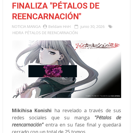
FINALIZA "PÉTALOS DE
REENCARNACIÓN"
NOTICIA
MANGA
Beldam HnH
junio 30, 2026
HIDRA
PÉTALOS DE REENCARNACIÓN
Mikihisa Konishi
ha revelado a través de sus
redes sociales que su manga
"Pétalos de
reencarnación"
entra en su fase final y quedará
cerrado con un total de 25 tomos.