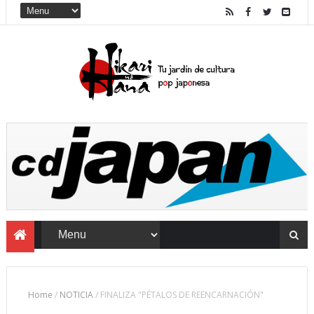
Home
/
NOTICIA
/
FINALIZA "PÉTALOS DE REENCARNACIÓN"