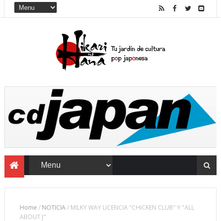
Home
/
NOTICIA
/
MILKY WAY LICENCIA "CHICKEN CLUB" Y "ALL
ABOUT J"