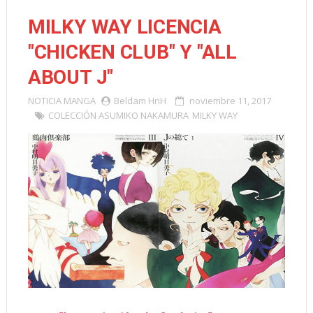
MILKY WAY LICENCIA
"CHICKEN CLUB" Y "ALL
ABOUT J"
NOTICIA
MANGA
Beldam HnH
noviembre 11, 2017
COLECCIÓN ASUMIKO NAKAMURA
MILKY WAY