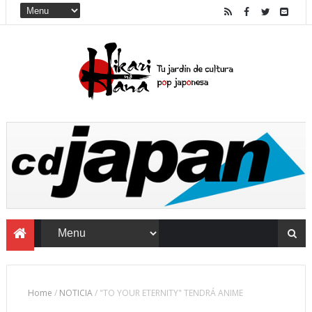
Home
/
NOTICIA
/
"TO YOUR ETERNITY" TENDRÁ ANIME