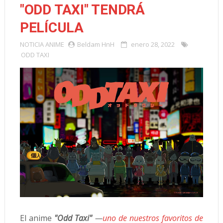
"ODD TAXI" TENDRÁ
PELÍCULA
NOTICIA
ANIME
Beldam HnH
enero 28, 2022
ODD TAXI
El anime
"Odd Taxi"
—
uno de nuestros favoritos de