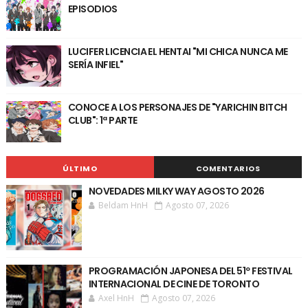
EPISODIOS
LUCIFER LICENCIA EL HENTAI "MI CHICA NUNCA ME
SERÍA INFIEL"
CONOCE A LOS PERSONAJES DE "YARICHIN BITCH
CLUB": 1ª PARTE
ÚLTIMO
COMENTARIOS
NOVEDADES MILKY WAY AGOSTO 2026
Beldam HnH
Agosto 07, 2026
PROGRAMACIÓN JAPONESA DEL 51º FESTIVAL
INTERNACIONAL DE CINE DE TORONTO
Axel HnH
Agosto 07, 2026