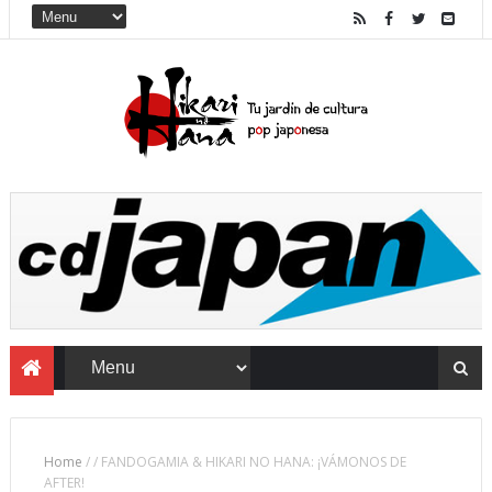
Home
/
/
FANDOGAMIA & HIKARI NO HANA: ¡VÁMONOS DE
AFTER!