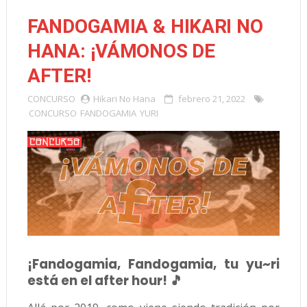
FANDOGAMIA & HIKARI NO
HANA: ¡VÁMONOS DE
AFTER!
CONCURSO
Hikari No Hana
febrero 21, 2022
CONCURSO
FANDOGAMIA
YURI
¡Fandogamia, Fandogamia, tu yu~ri
está en el after hour! 🎵