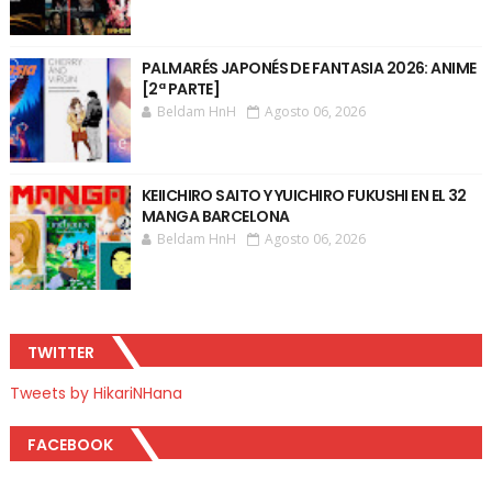
PALMARÉS JAPONÉS DE FANTASIA 2026: ANIME
[2ª PARTE]
Beldam HnH
Agosto 06, 2026
KEIICHIRO SAITO Y YUICHIRO FUKUSHI EN EL 32
MANGA BARCELONA
Beldam HnH
Agosto 06, 2026
TWITTER
Tweets by HikariNHana
FACEBOOK