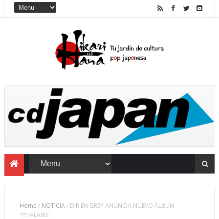
Home
/
NOTICIA
/
DIR EN GREY ANUNCIA NUEVO ÁLBUM
"PHALARIS"