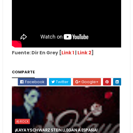
Fuente: Dir En Grey [
Link 1
|
Link 2
]
COMPARTE
Facebook
Twitter
Google+
#J-ROCK
¡KAYA Y SCHWARZ STEIN LLEGAN A ESPAÑA!