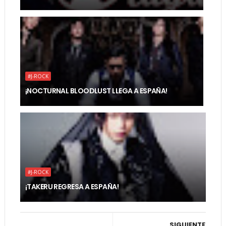
#J-ROCK
¡NOCTURNAL BLOODLUST LLEGA A ESPAÑA!
#J-ROCK
¡TAKERU REGRESA A ESPAÑA!
SIGUIENTE