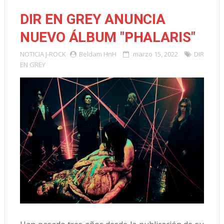
DIR EN GREY ANUNCIA
NUEVO ÁLBUM "PHALARIS"
NOTICIA
J-ROCK
Beldam HnH
marzo 15, 2022
DIR
EN GREY