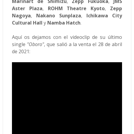
Marinart de Shimizu
,
Zepp Fukuoka
,
JMS
Aster Plaza
,
ROHM Theatre Kyoto
,
Zepp
Nagoya
,
Nakano Sunplaza
,
Ichikawa City
Cultural Hall
y
Namba Hatch
.
Aquí os dejamos con el videoclip de su último
single
"Oboro"
, que salió a la venta el 28 de abril
de 2021: