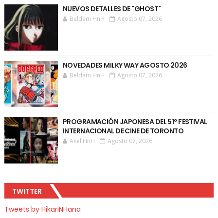
NUEVOS DETALLES DE "GHOST"
Beldam HnH
Agosto 07, 2026
NOVEDADES MILKY WAY AGOSTO 2026
Beldam HnH
Agosto 07, 2026
PROGRAMACIÓN JAPONESA DEL 51º FESTIVAL
INTERNACIONAL DE CINE DE TORONTO
Axel HnH
Agosto 07, 2026
TWITTER
Tweets by HikariNHana