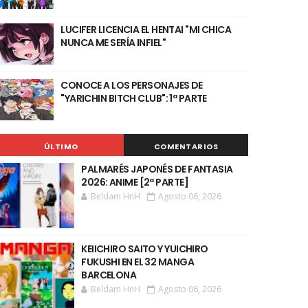
LUCIFER LICENCIA EL HENTAI "MI CHICA
NUNCA ME SERÍA INFIEL"
CONOCE A LOS PERSONAJES DE
"YARICHIN BITCH CLUB": 1ª PARTE
ÚLTIMO
COMENTARIOS
PALMARÉS JAPONÉS DE FANTASIA
2026: ANIME [2ª PARTE]
Beldam HnH
Agosto 06, 2026
KEIICHIRO SAITO Y YUICHIRO
FUKUSHI EN EL 32 MANGA
BARCELONA
Beldam HnH
Agosto 06, 2026