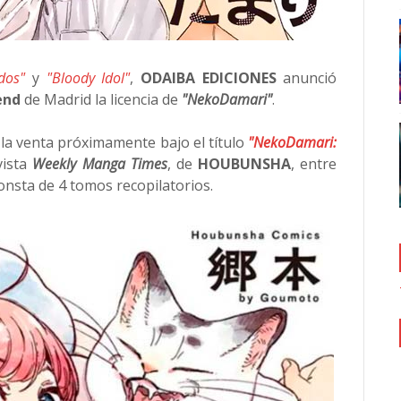
dos"
y
"Bloody Idol"
,
ODAIBA EDICIONES
anunció
end
de Madrid la licencia de
"NekoDamari"
.
a la venta próximamente bajo el título
"NekoDamari:
vista
Weekly Manga Times
, de
HOUBUNSHA
, entre
onsta de 4 tomos recopilatorios.