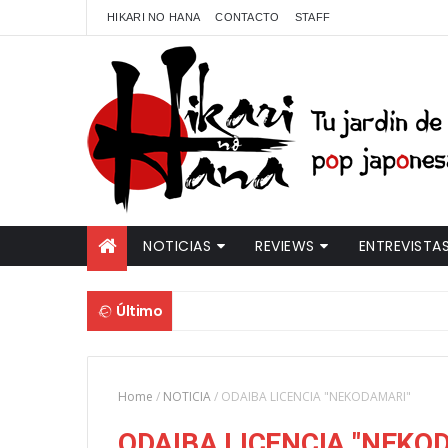
HIKARI NO HANA
CONTACTO
STAFF
NOTICIAS
REVIEWS
ENTREVISTA
Último
Home
/
NOTICIA
/
ODAIBA LICENCIA "NEKODAMARI"
ODAIBA LICENCIA "NEKO