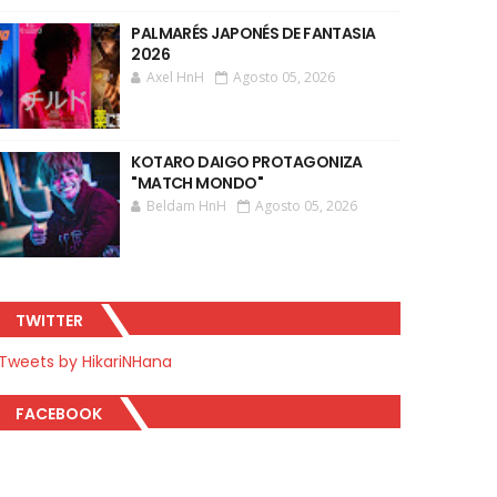
PALMARÉS JAPONÉS DE FANTASIA
2026
Axel HnH
Agosto 05, 2026
KOTARO DAIGO PROTAGONIZA
"MATCH MONDO"
Beldam HnH
Agosto 05, 2026
TWITTER
Tweets by HikariNHana
FACEBOOK