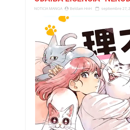
NOTICIA
MANGA
Beldam HnH
septiembre 27, 