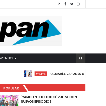
ARTNERS
PALMARÉS JAPONÉS DE FANTASIA 2026: ANI
#ANIME
POPULAR
"YARICHIN BITCH CLUB" VUELVE CON
NUEVOS EPISODIOS