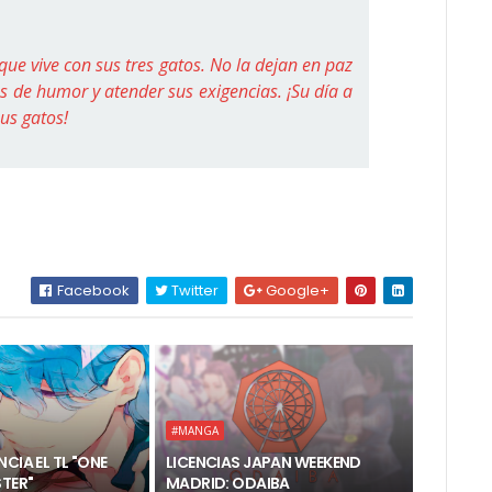
 que vive con sus tres gatos. No la dejan en paz
 de humor y atender sus exigencias. ¡Su día a
us gatos!
Facebook
Twitter
Google+
#MANGA
CIA EL TL "ONE
LICENCIAS JAPAN WEEKEND
TER"
MADRID: ODAIBA