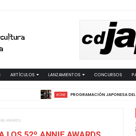
S
ARTÍCULOS
LANZAMIENTOS
CONCURSOS
P
PROGRAMACIÓN JAPONESA DEL 51º FE
#CINE
NIE AWARDS
A LOS 52º ANNIE AWARDS