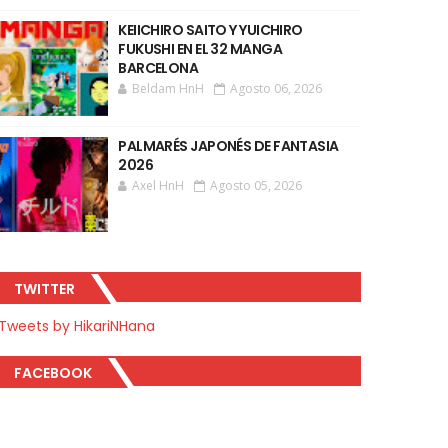
KEIICHIRO SAITO Y YUICHIRO
FUKUSHI EN EL 32 MANGA
BARCELONA
Beldam HnH
Agosto 06, 2026
PALMARÉS JAPONÉS DE FANTASIA
2026
Axel HnH
Agosto 05, 2026
TWITTER
Tweets by HikariNHana
FACEBOOK