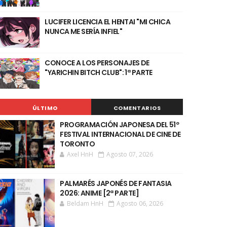
LUCIFER LICENCIA EL HENTAI "MI CHICA
NUNCA ME SERÍA INFIEL"
CONOCE A LOS PERSONAJES DE
"YARICHIN BITCH CLUB": 1ª PARTE
ÚLTIMO
COMENTARIOS
PROGRAMACIÓN JAPONESA DEL 51º
FESTIVAL INTERNACIONAL DE CINE DE
TORONTO
Axel HnH
Agosto 07, 2026
PALMARÉS JAPONÉS DE FANTASIA
2026: ANIME [2ª PARTE]
Beldam HnH
Agosto 06, 2026