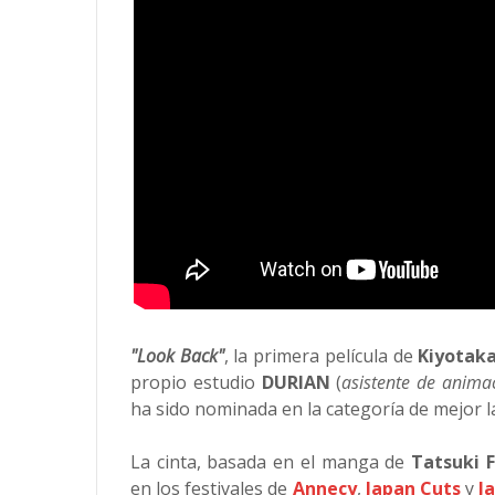
"Look Back"
, la primera película de
Kiyotak
propio estudio
DURIAN
(
asistente de anim
ha sido nominada en la categoría de mejor 
La cinta, basada en el manga de
Tatsuki 
en los festivales de
Annecy
,
Japan Cuts
y
J