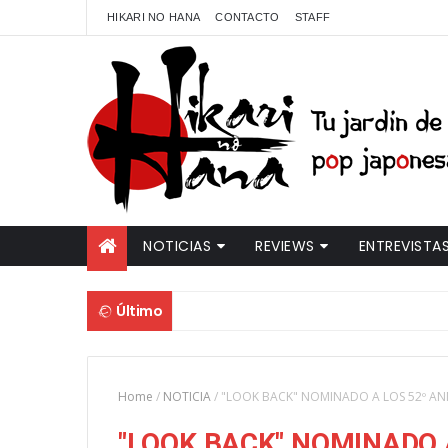
HIKARI NO HANA
CONTACTO
STAFF
NOTICIAS
REVIEWS
ENTREVISTA
Último
Home
/
NOTICIA
/
"LOOK BACK" NOMINADO A LOS 52º AN
"LOOK BACK" NOMINADO 