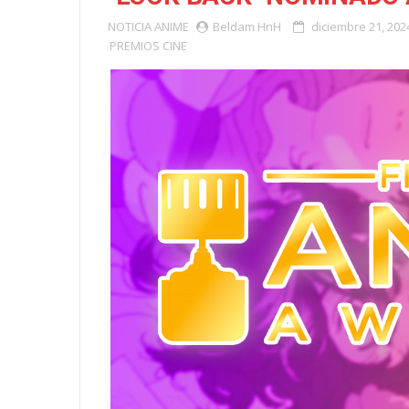
NOTICIA
ANIME
Beldam HnH
diciembre 21, 202
PREMIOS CINE