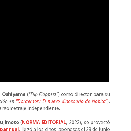
a Oshiyama
(
"Flip Flappers"
) como director para su
ación en
"Doraemon: El nuevo dinosaurio de Nobita"
),
largometraje independiente.
Fujimoto
(
NORMA EDITORIAL
, 2022), se proyectó
apannual
, llegó a los cines japoneses el 28 de junio