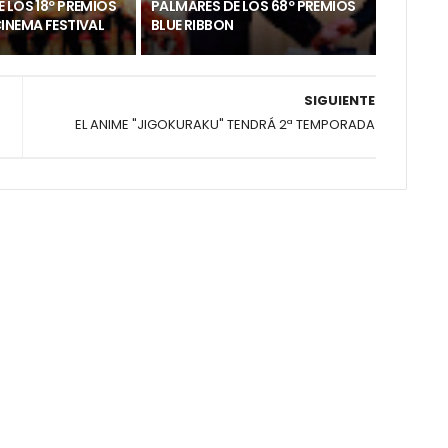
 LOS 18º PREMIOS
PALMARÉS DE LOS 68º PREMIOS
INEMA FESTIVAL
BLUE RIBBON
SIGUIENTE
EL ANIME "JIGOKURAKU" TENDRÁ 2ª TEMPORADA