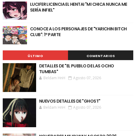
LUCIFER LICENCIA EL HENTAI "MI CHICA NUNCA ME
SERÍA INFIEL"
CONOCE A LOS PERSONAJES DE "YARICHIN BITCH
CLUB": 1ª PARTE
ÚLTIMO
COMENTARIOS
DETALLES DE "EL PUEBLO DE LAS OCHO
TUMBAS"
Beldam HnH
Agosto 07, 2026
NUEVOS DETALLES DE "GHOST"
Beldam HnH
Agosto 07, 2026