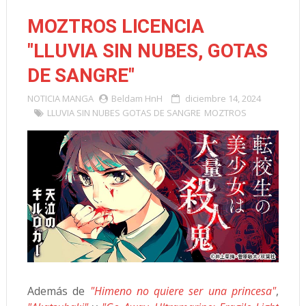
MOZTROS LICENCIA
"LLUVIA SIN NUBES, GOTAS
DE SANGRE"
NOTICIA
MANGA
Beldam HnH
diciembre 14, 2024
LLUVIA SIN NUBES GOTAS DE SANGRE
MOZTROS
Además de
"Himeno no quiere ser una princesa"
,