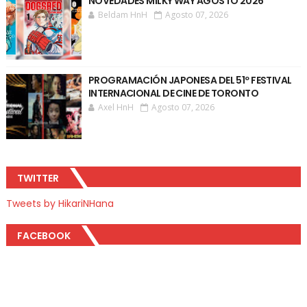
NOVEDADES MILKY WAY AGOSTO 2026
Beldam HnH
Agosto 07, 2026
PROGRAMACIÓN JAPONESA DEL 51º FESTIVAL
INTERNACIONAL DE CINE DE TORONTO
Axel HnH
Agosto 07, 2026
TWITTER
Tweets by HikariNHana
FACEBOOK