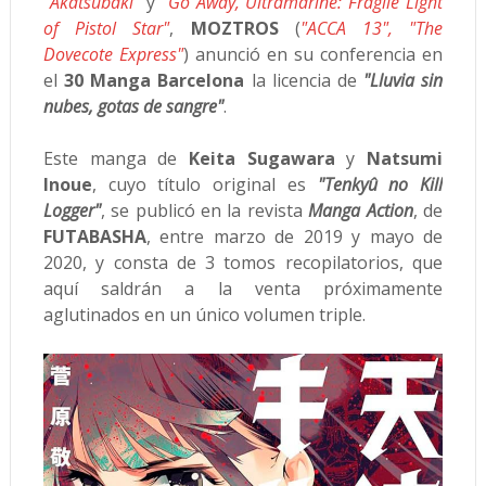
"Akatsubaki"
y
"Go Away, Ultramarine: Fragile Light
of Pistol Star"
,
MOZTROS
(
"ACCA 13", "The
Dovecote Express"
) anunció en su conferencia en
el
30 Manga Barcelona
la licencia de
"Lluvia sin
nubes, gotas de sangre"
.
Este manga de
Keita Sugawara
y
Natsumi
Inoue
, cuyo título original es
"Tenkyû no Kill
Logger"
, se publicó en la revista
Manga Action
, de
FUTABASHA
, entre marzo de 2019 y mayo de
2020, y consta de 3 tomos recopilatorios, que
aquí saldrán a la venta próximamente
aglutinados en un único volumen triple.