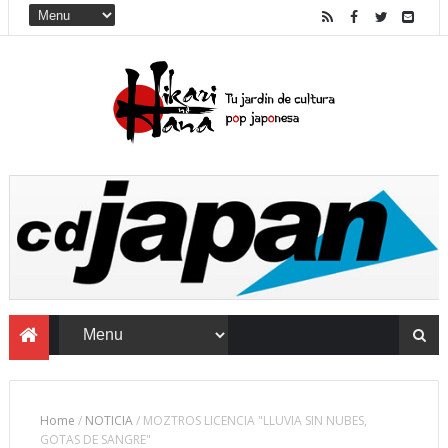
Home
/
NOTICIA
/
MOZTROS LICENCIA "LLUVIA SIN NUBES,
GOTAS DE SANGRE"