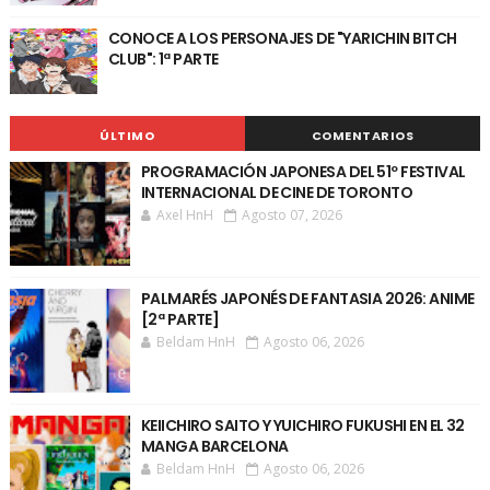
CONOCE A LOS PERSONAJES DE "YARICHIN BITCH
CLUB": 1ª PARTE
ÚLTIMO
COMENTARIOS
PROGRAMACIÓN JAPONESA DEL 51º FESTIVAL
INTERNACIONAL DE CINE DE TORONTO
Axel HnH
Agosto 07, 2026
PALMARÉS JAPONÉS DE FANTASIA 2026: ANIME
[2ª PARTE]
Beldam HnH
Agosto 06, 2026
KEIICHIRO SAITO Y YUICHIRO FUKUSHI EN EL 32
MANGA BARCELONA
Beldam HnH
Agosto 06, 2026