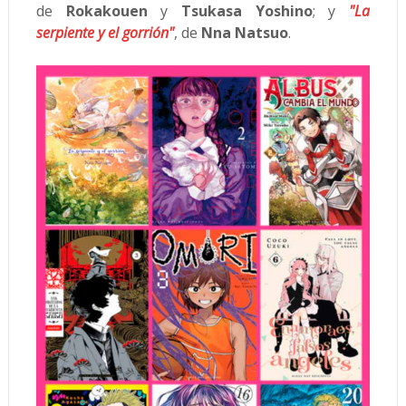
de
Rokakouen
y
Tsukasa Yoshino
; y
"La
serpiente y el gorrión"
, de
Nna Natsuo
.