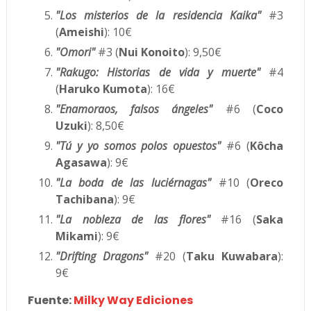
"Los misterios de la residencia Kaika"
#3
(
Ameishi
): 10€
"Omori"
#3 (
Nui Konoito
): 9,50€
"Rakugo: Historias de vida y muerte"
#4
(
Haruko Kumota
): 16€
"Enamoraos, falsos ángeles"
#6 (
Coco
Uzuki
): 8,50€
"Tú y yo somos polos opuestos"
#6 (
Kôcha
Agasawa
): 9€
"La boda de las luciérnagas"
#10 (
Oreco
Tachibana
): 9€
"La nobleza de las flores"
#16 (
Saka
Mikami
): 9€
"Drifting Dragons"
#20 (
Taku Kuwabara
):
9€
Fuente:
Milky Way Ediciones