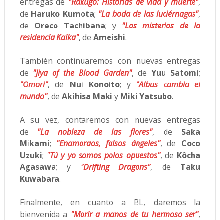
entregas de
"Rakugo: Historias de vida y muerte"
,
de
Haruko Kumota
;
"La boda de las luciérnagas"
,
de
Oreco Tachibana
; y
"Los misterios de la
residencia Kaika"
, de
Ameishi
.
También continuaremos con nuevas entregas
de
"Jiya of the Blood Garden"
, de
Yuu Satomi
;
"Omori"
, de
Nui Konoito
; y
"Albus cambia el
mundo"
, de
Akihisa Maki
y
Miki Yatsubo
.
A su vez, contaremos con nuevas entregas
de
"La nobleza de las flores"
, de
Saka
Mikami
;
"Enamoraos, falsos ángeles"
, de
Coco
Uzuki
;
"
Tú y yo somos polos opuestos"
, de
Kôcha
Agasawa
; y
"Drifting Dragons"
, de
Taku
Kuwabara
.
Finalmente, en cuanto a BL, daremos la
bienvenida a
"Morir a manos de tu hermoso ser"
,