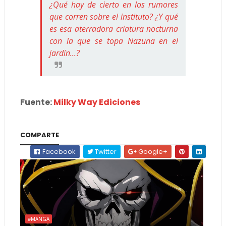
¿Qué hay de cierto en los rumores
que corren sobre el instituto? ¿Y qué
es esa aterradora criatura nocturna
con la que se topa Nazuna en el
jardín...?
Fuente:
Milky Way Ediciones
COMPARTE
Facebook
Twitter
Google+
#MANGA