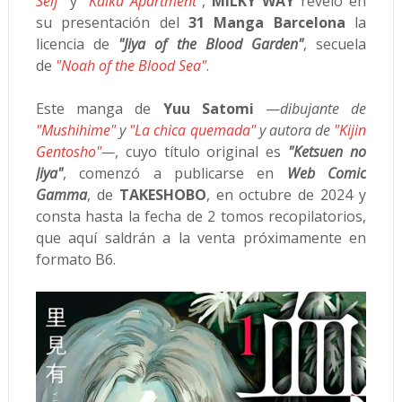
Self"
y
"Kaika Apartment"
,
MILKY WAY
reveló en
su presentación del
31 Manga Barcelona
la
licencia de
"Jiya of the Blood Garden"
, secuela
de
"Noah of the Blood Sea"
.
Este manga de
Yuu Satomi
—
dibujante de
"Mushihime"
y
"La chica quemada"
y autora de
"Kijin
Gentosho"
—
, cuyo título original es
"Ketsuen no
Jiya"
, comenzó a publicarse en
Web Comic
Gamma
, de
TAKESHOBO
, en octubre de 2024 y
consta hasta la fecha de 2 tomos recopilatorios,
que aquí saldrán a la venta próximamente en
formato B6.