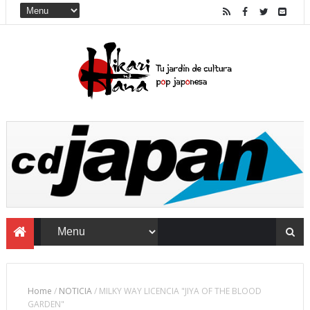
Home
/
NOTICIA
/
MILKY WAY LICENCIA "JIYA OF THE BLOOD
GARDEN"