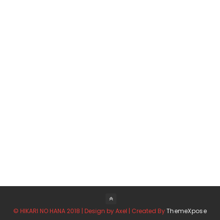
© HIKARI NO HANA 2018 | Design by Axel | Created By
ThemeXpose