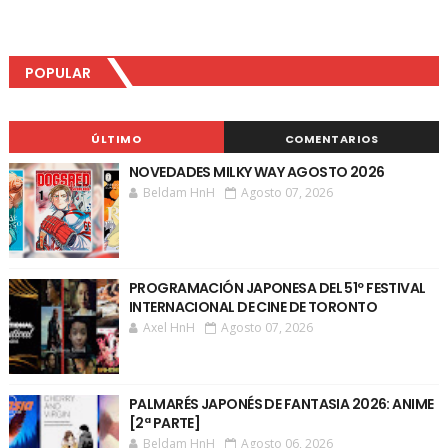
POPULAR
ÚLTIMO
COMENTARIOS
NOVEDADES MILKY WAY AGOSTO 2026
Beldam HnH
Agosto 07, 2026
PROGRAMACIÓN JAPONESA DEL 51º FESTIVAL
INTERNACIONAL DE CINE DE TORONTO
Axel HnH
Agosto 07, 2026
PALMARÉS JAPONÉS DE FANTASIA 2026: ANIME
[2ª PARTE]
Beldam HnH
Agosto 06, 2026