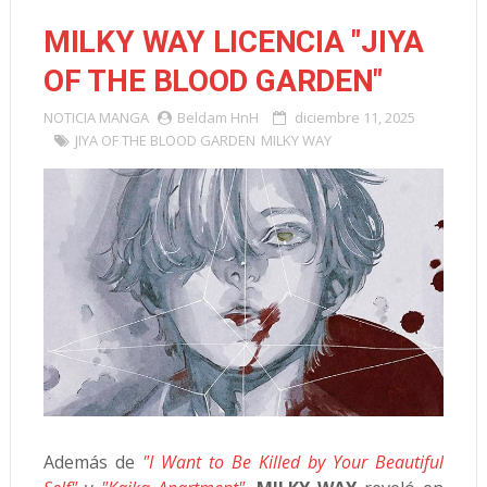
MILKY WAY LICENCIA "JIYA
OF THE BLOOD GARDEN"
NOTICIA
MANGA
Beldam HnH
diciembre 11, 2025
JIYA OF THE BLOOD GARDEN
MILKY WAY
Además de
"I Want to Be Killed by Your Beautiful