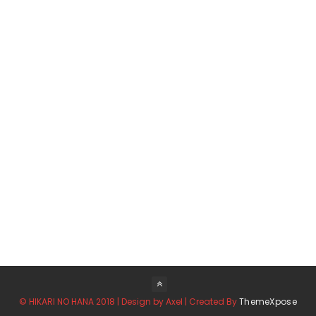
© HIKARI NO HANA 2018 | Design by Axel | Created By
ThemeXpose