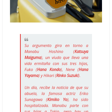
Su argumento gira en torno a
Manabu Hoshino (
Katsuya
Maiguma
), un viudo que lleva una
vida ermitaña con sus tres hijas,
Fuko (
Hana Kondo
), Nene (
Hana
Yayama
) y Hikari (
Rinko Suzuki
).
Un día, recibe la noticia de que su
abuela, la famosa actriz Eriko
Sunagawa (
Kimiko Yo
), ha sido
hospitalizada. Manabu parte con
sus hijas a Tokio, pero hay un