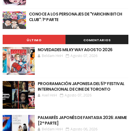
CONOCE A LOS PERSONAJES DE "YARICHIN BITCH
CLUB": 1ª PARTE
ÚLTIMO
COMENTARIOS
NOVEDADES MILKY WAY AGOSTO 2026
Beldam HnH
Agosto 07, 2026
PROGRAMACIÓN JAPONESA DEL 51º FESTIVAL
INTERNACIONAL DE CINE DE TORONTO
Axel HnH
Agosto 07, 2026
PALMARÉS JAPONÉS DE FANTASIA 2026: ANIME
[2ª PARTE]
Beldam HnH
Agosto 06, 2026