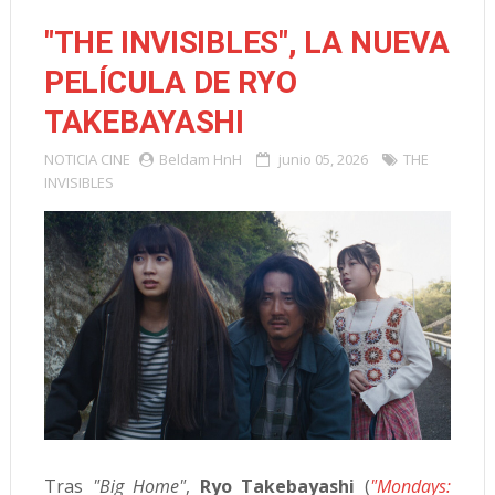
"THE INVISIBLES", LA NUEVA
PELÍCULA DE RYO
TAKEBAYASHI
NOTICIA
CINE
Beldam HnH
junio 05, 2026
THE
INVISIBLES
Tras
"Big Home"
,
Ryo Takebayashi
(
"Mondays: