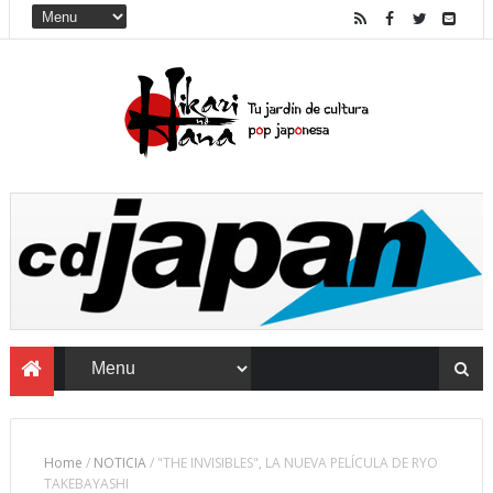
Home
/
NOTICIA
/
"THE INVISIBLES", LA NUEVA PELÍCULA DE RYO
TAKEBAYASHI