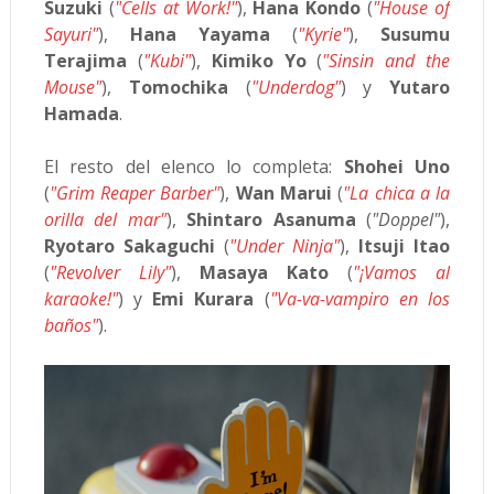
Suzuki
(
"Cells at Work!"
),
Hana Kondo
(
"House of
Sayuri"
),
Hana Yayama
(
"Kyrie"
),
Susumu
Terajima
(
"Kubi"
),
Kimiko Yo
(
"Sinsin and the
Mouse"
),
Tomochika
(
"Underdog"
) y
Yutaro
Hamada
.
El resto del elenco lo completa:
Shohei Uno
(
"Grim Reaper Barber"
),
Wan Marui
(
"La chica a la
orilla del mar"
),
Shintaro Asanuma
(
"Doppel"
),
Ryotaro Sakaguchi
(
"Under Ninja"
),
Itsuji Itao
(
"Revolver Lily"
),
Masaya Kato
(
"¡Vamos al
karaoke!"
) y
Emi Kurara
(
"Va-va-vampiro en los
baños"
).