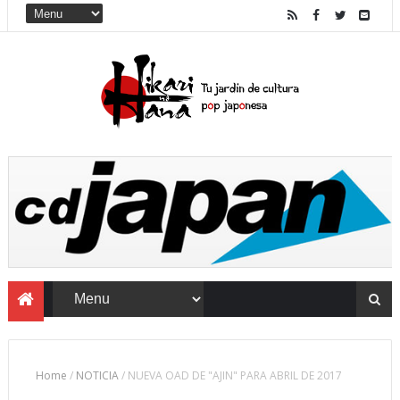
Home
/
NOTICIA
/
NUEVA OAD DE "AJIN" PARA ABRIL DE 2017