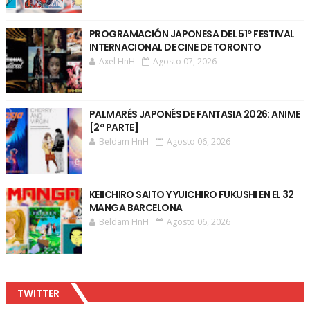
PROGRAMACIÓN JAPONESA DEL 51º FESTIVAL
INTERNACIONAL DE CINE DE TORONTO
Axel HnH
Agosto 07, 2026
PALMARÉS JAPONÉS DE FANTASIA 2026: ANIME
[2ª PARTE]
Beldam HnH
Agosto 06, 2026
KEIICHIRO SAITO Y YUICHIRO FUKUSHI EN EL 32
MANGA BARCELONA
Beldam HnH
Agosto 06, 2026
TWITTER