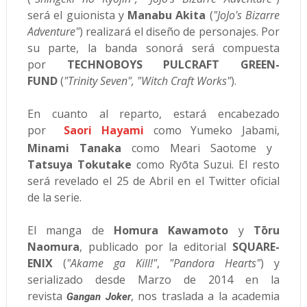
será el guionista y
Manabu Akita
(
"JoJo's Bizarre
Adventure"
) realizará el diseño de personajes. Por
su parte, la banda sonorá será compuesta
por
TECHNOBOYS PULCRAFT GREEN-
FUND
(
"Trinity Seven", "Witch Craft Works"
).
En cuanto al reparto, estará encabezado
por
Saori Hayami
como Yumeko Jabami,
Minami Tanaka
como Meari Saotome y
Tatsuya Tokutake
como Ryōta Suzui. El resto
será revelado el 25 de Abril en el Twitter oficial
de la serie.
El manga de
Homura Kawamoto
y
Tōru
Naomura
, publicado por la editorial
SQUARE-
ENIX
(
"Akame ga Kill!"
,
"Pandora Hearts"
) y
serializado desde Marzo de 2014 en la
revista
, nos traslada a la academia
Gangan Joker