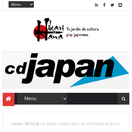
Home
/
NOTICIA
/
EL ANIME "KAKEGURUI" SE ESTRENARÁ EN JULIO