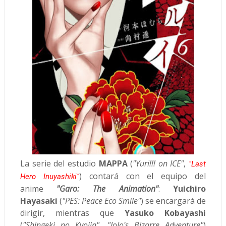
La serie del estudio
MAPPA
(
"Yuri!!! on ICE"
,
"Last
)
contará con el equipo del
Hero Inuyashiki"
anime
"Garo: The Animation"
:
Yuichiro
Hayasaki
(
"PES: Peace Eco Smile"
) se encargará de
dirigir, mientras que
Yasuko Kobayashi
(
"Shingeki no Kyojin", "JoJo's Bizarre Adventure"
)