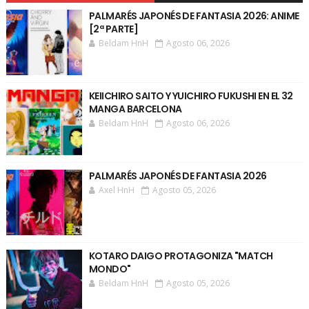
PALMARÉS JAPONÉS DE FANTASIA 2026: ANIME
[2ª PARTE]
Beldam HnH
Agosto 06, 2026
KEIICHIRO SAITO Y YUICHIRO FUKUSHI EN EL 32
MANGA BARCELONA
Beldam HnH
Agosto 06, 2026
PALMARÉS JAPONÉS DE FANTASIA 2026
Axel HnH
Agosto 05, 2026
KOTARO DAIGO PROTAGONIZA "MATCH
MONDO"
Beldam HnH
Agosto 05, 2026