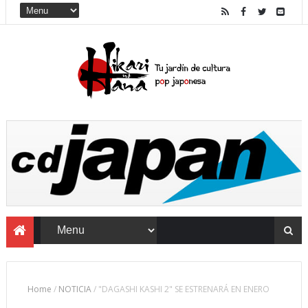
Home
/
NOTICIA
/
"DAGASHI KASHI 2" SE ESTRENARÁ EN ENERO