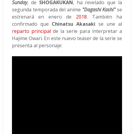
Sunday
, de
SHOGAKUKAN
, ha revelado que la
segunda temporada del anime
"Dagashi Kashi"
se
estrenará en enero de
2018
. También ha
confirmado que
Chinatsu Akasaki
se une al
reparto principal
de la serie para interpretar a
Hajime Owari. En este nuevo teaser de la serie se
presenta al personaje: