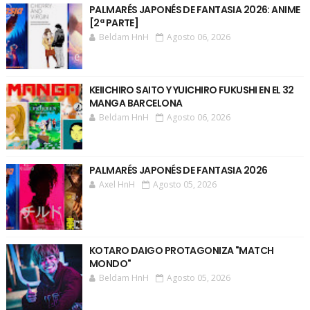
PALMARÉS JAPONÉS DE FANTASIA 2026: ANIME
[2ª PARTE]
Beldam HnH
Agosto 06, 2026
KEIICHIRO SAITO Y YUICHIRO FUKUSHI EN EL 32
MANGA BARCELONA
Beldam HnH
Agosto 06, 2026
PALMARÉS JAPONÉS DE FANTASIA 2026
Axel HnH
Agosto 05, 2026
KOTARO DAIGO PROTAGONIZA "MATCH
MONDO"
Beldam HnH
Agosto 05, 2026