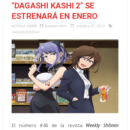
"DAGASHI KASHI 2" SE
ESTRENARÁ EN ENERO
NOTICIA
ANIME
Beldam HnH
octubre 07, 2017
DAGASHI KASHI
El número #46 de la revista
Weekly Shônen