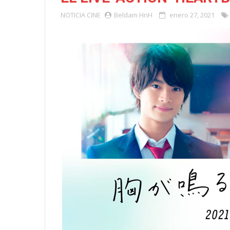
NOTICIA
CINE
Beldam HnH
enero 27, 2021