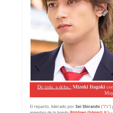
Mizuki Itagaki
De izda. a dcha.:
com
May
El reparto, liderado por
Sei Shiraishi
(
"I''s"
)
miembro de la banda
Bishônen (Johnny's Jr.)
—