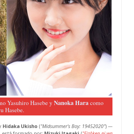
Nanoka Hara
o Yasuhiro Hasebe y
como
u Hasebe.
 y
Hidaka Ukisho
(
"Midsummer's Boy: 19452020"
)
—
, está formado por:
Mizuki Itagaki
(
"Eizôken ni wa