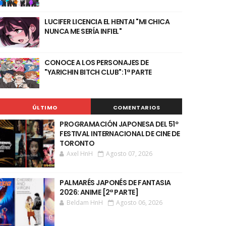
LUCIFER LICENCIA EL HENTAI "MI CHICA
NUNCA ME SERÍA INFIEL"
CONOCE A LOS PERSONAJES DE
"YARICHIN BITCH CLUB": 1ª PARTE
ÚLTIMO
COMENTARIOS
PROGRAMACIÓN JAPONESA DEL 51º
FESTIVAL INTERNACIONAL DE CINE DE
TORONTO
Axel HnH
Agosto 07, 2026
PALMARÉS JAPONÉS DE FANTASIA
2026: ANIME [2ª PARTE]
Beldam HnH
Agosto 06, 2026