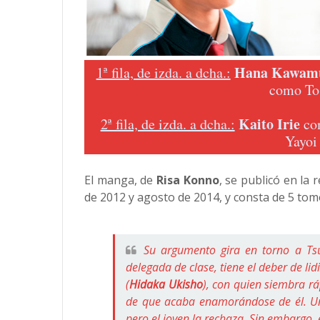
Hana Kawam
1ª fila, de izda. a dcha.:
como To
Kaito Irie
2ª fila, de izda. a dcha.:
co
Yayoi
El manga, de
Risa Konno
, se publicó en la 
de 2012 y agosto de 2014, y consta de 5 tom
Su argumento gira en torno a Ts
delegada de clase, tiene el deber de l
(
Hidaka Ukisho
), con quien siembra r
de que acaba enamorándose de él. Un 
pero el joven la rechaza. Sin embargo, 