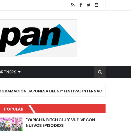
ARTNERS
 JAPONESA DEL 51º FESTIVAL INTERNACIONAL DE CINE DE TORON
POPULAR
"YARICHIN BITCH CLUB" VUELVE CON
NUEVOS EPISODIOS