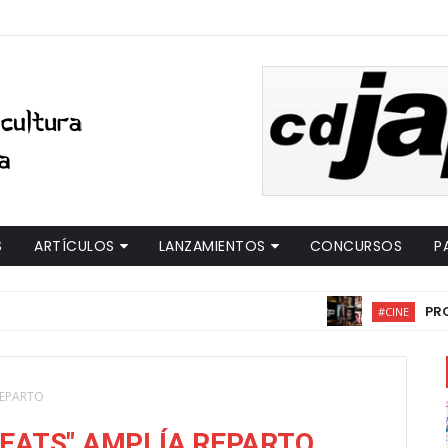
S
ARTÍCULOS
LANZAMIENTOS
CONCURSOS
P
PROGRAMACIÓN
#CINE
REPARTO
BEATS" AMPLÍA REPARTO