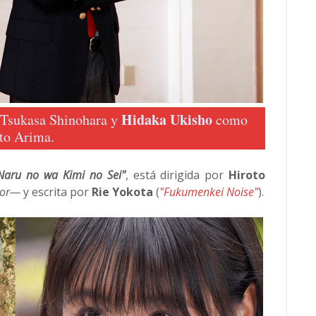
Hidaka Ukisho
Tsukasa Shinohara y
como
to Arima.
Naru no wa Kimi no Sei"
, está dirigida por
Hiroto
tor—
y escrita por
Rie Yokota
(
"Fukumenkei Noise"
).