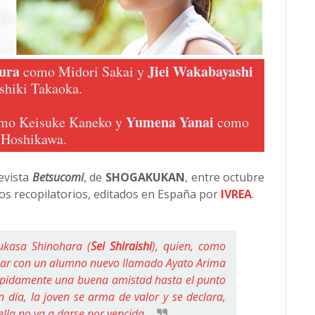
ura
Jiei Wakabayashi
como Midori Sakai y
shiki Takaoka.
Yumena Yanai
mo Keisuke Kaneko y
como
 Hoshikawa.
revista
Betsucomi
, de
SHOGAKUKAN
, entre octubre
os recopilatorios, editados en España por
IVREA
.
ukasa Shinohara (
Sei Shiraishi
), quien, como
idiar con un alumno nuevo llamado Ayato Arima
ápidamente una buena amistad hasta el punto
día, la joven se arma de valor y se declara,
ella no va a darse por vencida.