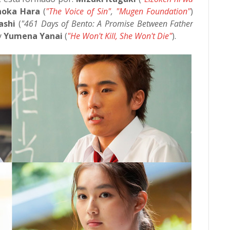
oka Hara
(
"The Voice of Sin"
,
"Mugen Foundation"
)
ashi
(
"461 Days of Bento: A Promise Between Father
y
Yumena Yanai
(
"He Won't Kill, She Won't Die"
).