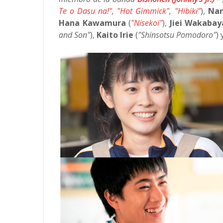
Te o Dasu na!"
,
"Hot Gimmick"
,
"Hibiki"
),
Nan
Hana Kawamura
(
"Nisekoi"
),
Jiei Wakabay
and Son"
),
Kaito Irie
(
"Shinsotsu Pomodoro"
) 