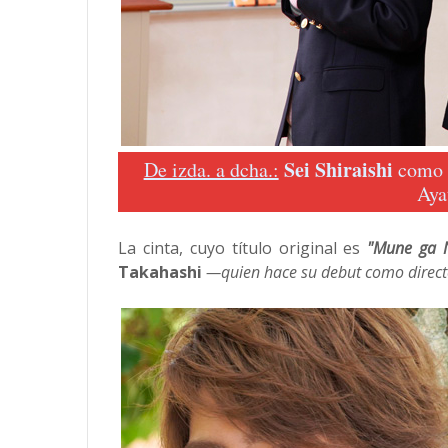
Sei Shiraishi
De izda. a dcha.:
como 
Aya
La cinta, cuyo título original es
"Mune ga 
Takahashi
—quien hace su debut como direc