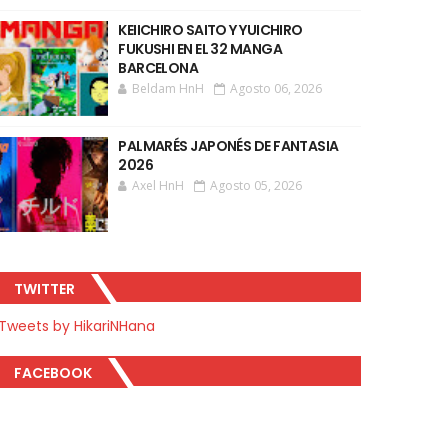
KEIICHIRO SAITO Y YUICHIRO
FUKUSHI EN EL 32 MANGA
BARCELONA
Beldam HnH
Agosto 06, 2026
PALMARÉS JAPONÉS DE FANTASIA
2026
Axel HnH
Agosto 05, 2026
TWITTER
Tweets by HikariNHana
FACEBOOK