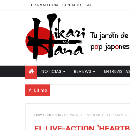
HIKARI NO HANA
CONTACTO
STAFF
NOTICIAS
REVIEWS
ENTREVISTA
Último
Home
/
NOTICIA
/
EL LIVE-ACTION "HEARTBEATS" AMPLÍA 
EL LIVE-ACTION "HEART