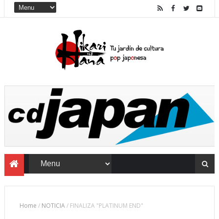
Home
/
NOTICIA
/
FINALIZA "PLATINUM END"