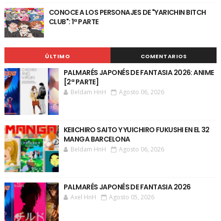
CONOCE A LOS PERSONAJES DE "YARICHIN BITCH
CLUB": 1ª PARTE
ÚLTIMO
COMENTARIOS
PALMARÉS JAPONÉS DE FANTASIA 2026: ANIME
[2ª PARTE]
Beldam HnH
Agosto 06, 2026
KEIICHIRO SAITO Y YUICHIRO FUKUSHI EN EL 32
MANGA BARCELONA
Beldam HnH
Agosto 06, 2026
PALMARÉS JAPONÉS DE FANTASIA 2026
Axel HnH
Agosto 05, 2026