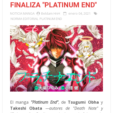
FINALIZA "PLATINUM END"
NOTICIA
MANGA
Beldam HnH
enero 04, 2021
NORMA EDITORIAL
PLATINUM END
El manga
"Platinum End"
, de
Tsugumi Obha
y
Takeshi Obata
—autores de "Death Note" y