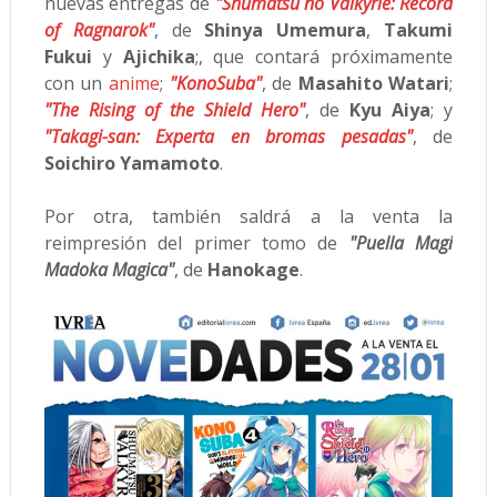
nuevas entregas de
"Shûmatsu no Valkyrie: Record
of Ragnarok"
, de
Shinya Umemura
,
Takumi
Fukui
y
Ajichika
;, que contará próximamente
con un
anime
;
"KonoSuba"
, de
Masahito Watari
;
"The Rising of the Shield Hero"
, de
Kyu Aiya
; y
"Takagi-san: Experta en bromas pesadas"
, de
Soichiro Yamamoto
.
Por otra, también saldrá a la venta la
reimpresión del primer tomo de
"Puella Magi
Madoka Magica"
, de
Hanokage
.