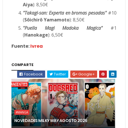
Aiya
): 8,50€
"Takagi-san: Experta en bromas pesadas"
#10
(
Sôichirô Yamamoto
): 8,50€
"Puella Magi Madoka Magica"
#1
(
Hanokage
): 6,50€
Fuente:
Ivrea
COMPARTE
Facebook
Twitter
Google+
#MANGA
NOVEDADES MILKY WAY AGOSTO 2026