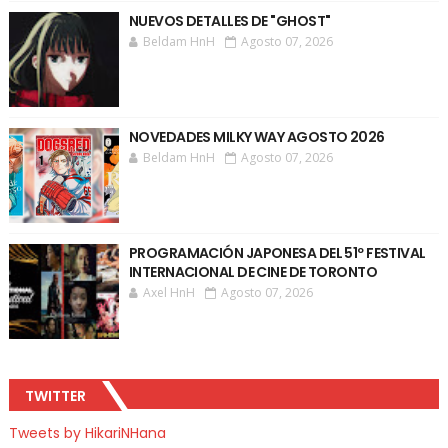
NUEVOS DETALLES DE "GHOST"
Beldam HnH
Agosto 07, 2026
NOVEDADES MILKY WAY AGOSTO 2026
Beldam HnH
Agosto 07, 2026
PROGRAMACIÓN JAPONESA DEL 51º FESTIVAL
INTERNACIONAL DE CINE DE TORONTO
Axel HnH
Agosto 07, 2026
TWITTER
Tweets by HikariNHana