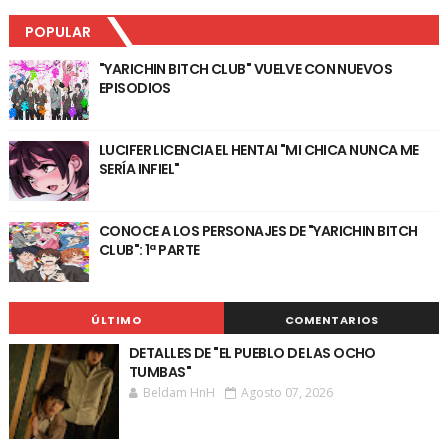
POPULAR
"YARICHIN BITCH CLUB" VUELVE CON NUEVOS
EPISODIOS
LUCIFER LICENCIA EL HENTAI "MI CHICA NUNCA ME
SERÍA INFIEL"
CONOCE A LOS PERSONAJES DE "YARICHIN BITCH
CLUB": 1ª PARTE
ÚLTIMO
COMENTARIOS
DETALLES DE "EL PUEBLO DE LAS OCHO
TUMBAS"
Beldam HnH
Agosto 07, 2026