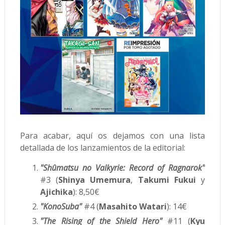
Para acabar, aquí os dejamos con una lista
detallada de los lanzamientos de la editorial:
"Shûmatsu no Valkyrie: Record of Ragnarok"
#3 (
Shinya Umemura
,
Takumi Fukui
y
Ajichika
): 8,50€
"KonoSuba"
#4 (
Masahito Watari
): 14€
"The Rising of the Shield Hero"
#11 (
Kyu