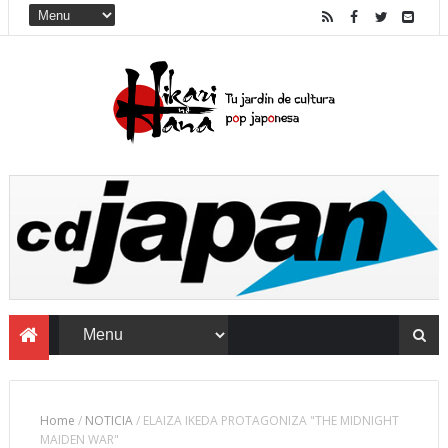
Home
/
NOTICIA
/
ELAIZA IKEDA PROTAGONIZA "THE MIDNIGHT
MAIDEN WAR"