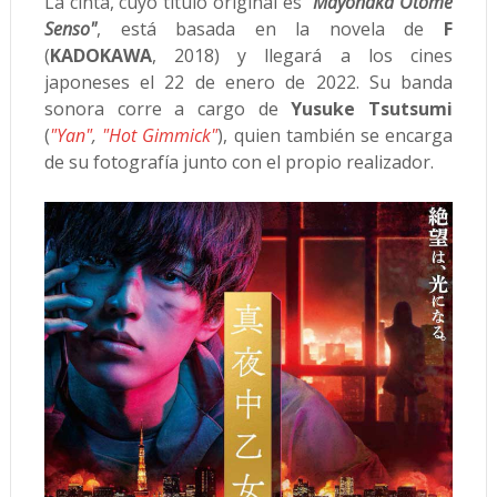
La cinta, cuyo título original es
"Mayonaka Otome
Senso"
, está basada en la novela de
F
(
KADOKAWA
, 2018) y llegará a los cines
japoneses el 22 de enero de 2022. Su banda
sonora corre a cargo de
Yusuke Tsutsumi
(
"Yan"
,
"Hot Gimmick"
), quien también se encarga
de su fotografía junto con el propio realizador.