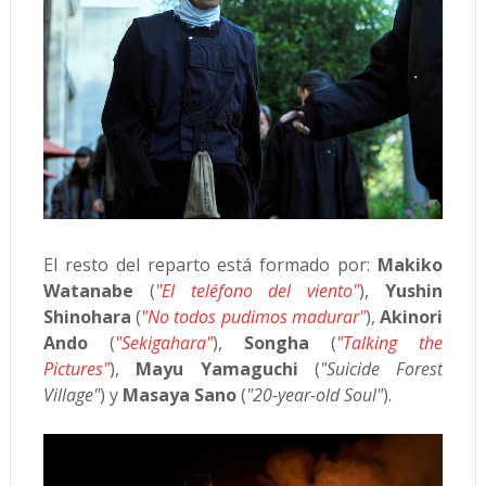
El resto del reparto está formado por:
Makiko
Watanabe
(
"El teléfono del viento"
),
Yushin
Shinohara
(
"No todos pudimos madurar"
),
Akinori
Ando
(
"Sekigahara"
),
Songha
(
"Talking the
Pictures"
),
Mayu Yamaguchi
(
"Suicide Forest
Village"
) y
Masaya Sano
(
"20-year-old Soul"
).