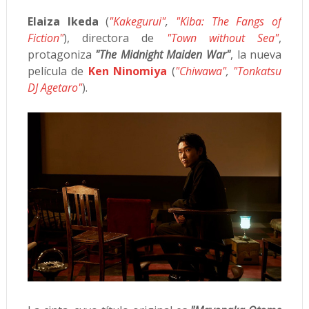
Elaiza Ikeda
(
"Kakegurui"
,
"Kiba: The Fangs of
Fiction"
), directora de
"Town without Sea"
,
protagoniza
"The Midnight Maiden War"
, la nueva
película de
Ken Ninomiya
(
"Chiwawa"
,
"Tonkatsu
DJ Agetaro"
).