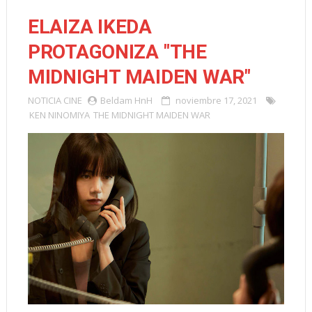
ELAIZA IKEDA
PROTAGONIZA "THE
MIDNIGHT MAIDEN WAR"
NOTICIA
CINE
Beldam HnH
noviembre 17, 2021
KEN NINOMIYA
THE MIDNIGHT MAIDEN WAR