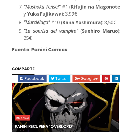
"Mushoku Tensei"
#1 (
Rifujin na Magonote
y
Yuka Fujikawa
): 3,99€
"Murciélago"
#10 (
Kana Yoshimura
): 8,50€
"La sonrisa del vampiro"
(
Suehiro Maruo
):
25€
Fuente: Panini Cómics
COMPARTE
Facebook
Twitter
Google+
#MANGA
PANINI RECUPERA "OVERLORD"