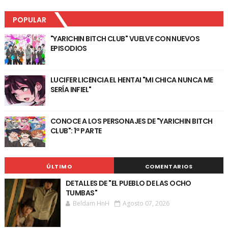
POPULAR
"YARICHIN BITCH CLUB" VUELVE CON NUEVOS
EPISODIOS
LUCIFER LICENCIA EL HENTAI "MI CHICA NUNCA ME
SERÍA INFIEL"
CONOCE A LOS PERSONAJES DE "YARICHIN BITCH
CLUB": 1ª PARTE
ÚLTIMO
COMENTARIOS
DETALLES DE "EL PUEBLO DE LAS OCHO
TUMBAS"
Beldam HnH
Agosto 07, 2026