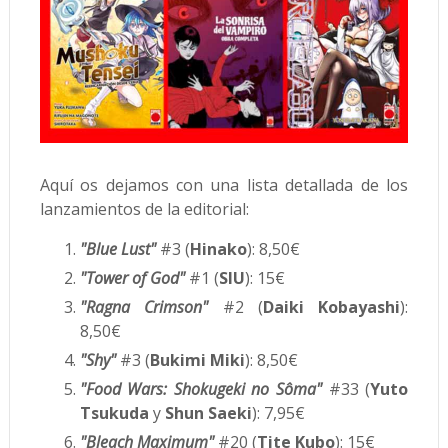
Aquí os dejamos con una lista detallada de los
lanzamientos de la editorial:
"Blue Lust"
#3 (
Hinako
): 8,50€
"Tower of God"
#1 (
SIU
): 15€
"Ragna Crimson"
#2 (
Daiki Kobayashi
):
8,50€
"Shy"
#3 (
Bukimi Miki
): 8,50€
"Food Wars: Shokugeki no Sôma"
#33 (
Yuto
Tsukuda
y
Shun Saeki
): 7,95€
"Bleach Maximum"
#20 (
Tite Kubo
): 15€