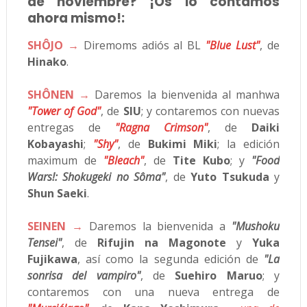
de noviembre? ¡Os lo contamos
ahora mismo!:
SHÔJO →
Diremoms adiós al BL
"Blue Lust"
, de
Hinako
.
SHÔNEN →
Daremos la bienvenida al manhwa
"Tower of God"
, de
SIU
; y contaremos con nuevas
entregas de
"Ragna Crimson"
, de
Daiki
Kobayashi
;
"Shy"
, de
Bukimi Miki
; la edición
maximum de
"Bleach"
, de
Tite Kubo
; y
"Food
Wars!: Shokugeki no Sôma"
, de
Yuto Tsukuda
y
Shun Saeki
.
SEINEN →
Daremos la bienvenida a
"Mushoku
Tensei"
, de
Rifujin na Magonote
y
Yuka
Fujikawa
, así como la segunda edición de
"La
sonrisa del vampiro"
, de
Suehiro Maruo
; y
contaremos con una nueva entrega de