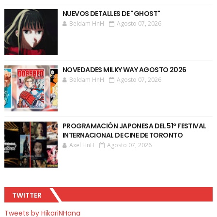
NUEVOS DETALLES DE "GHOST"
Beldam HnH
Agosto 07, 2026
NOVEDADES MILKY WAY AGOSTO 2026
Beldam HnH
Agosto 07, 2026
PROGRAMACIÓN JAPONESA DEL 51º FESTIVAL
INTERNACIONAL DE CINE DE TORONTO
Axel HnH
Agosto 07, 2026
TWITTER
Tweets by HikariNHana