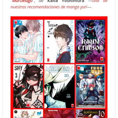
"Murciélago"
, de
Kana Yoshimura
—
una de
nuestras recomendaciones de manga yuri
—
.