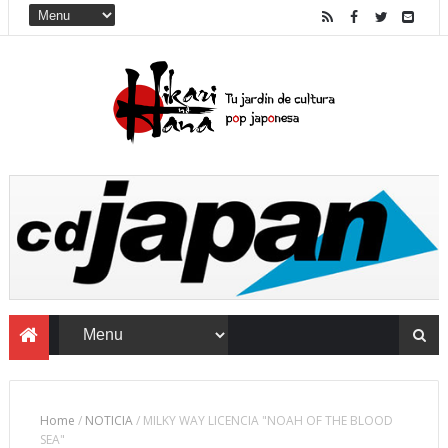
Home
/
NOTICIA
/
MILKY WAY LICENCIA "NOAH OF THE BLOOD
SEA"