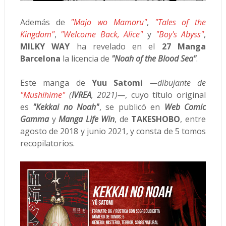
Además de
"Majo wo Mamoru"
,
"Tales of the
Kingdom"
,
"Welcome Back, Alice"
y
"Boy's Abyss"
,
MILKY WAY
ha revelado en el
27 Manga
Barcelona
la licencia de
"Noah of the Blood Sea"
.
Este manga de
Yuu Satomi
—dibujante de
"Mushihime"
(
IVREA
, 2021)—
, cuyo título original
es
"Kekkai no Noah"
, se publicó en
Web Comic
Gamma
y
Manga Life Win
, de
TAKESHOBO
, entre
agosto de 2018 y junio 2021, y consta de 5 tomos
recopilatorios.