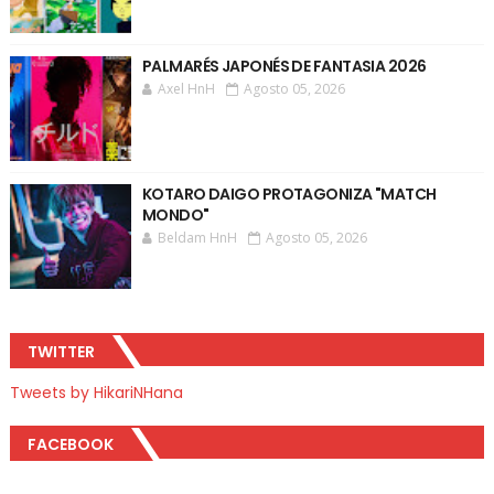
PALMARÉS JAPONÉS DE FANTASIA 2026
Axel HnH
Agosto 05, 2026
KOTARO DAIGO PROTAGONIZA "MATCH
MONDO"
Beldam HnH
Agosto 05, 2026
TWITTER
Tweets by HikariNHana
FACEBOOK