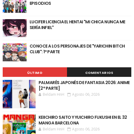
EPISODIOS
LUCIFER LICENCIA EL HENTAI "MI CHICA NUNCA ME
SERÍA INFIEL"
CONOCE A LOS PERSONAJES DE "YARICHIN BITCH
CLUB": 1ª PARTE
ÚLTIMO
COMENTARIOS
PALMARÉS JAPONÉS DE FANTASIA 2026: ANIME
[2ª PARTE]
Beldam HnH
Agosto 06, 2026
KEIICHIRO SAITO Y YUICHIRO FUKUSHI EN EL 32
MANGA BARCELONA
Beldam HnH
Agosto 06, 2026