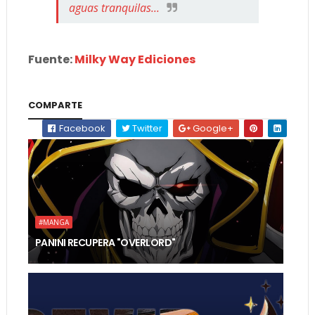
aguas tranquilas...
Fuente:
Milky Way Ediciones
COMPARTE
Facebook
Twitter
Google+
#MANGA
PANINI RECUPERA "OVERLORD"