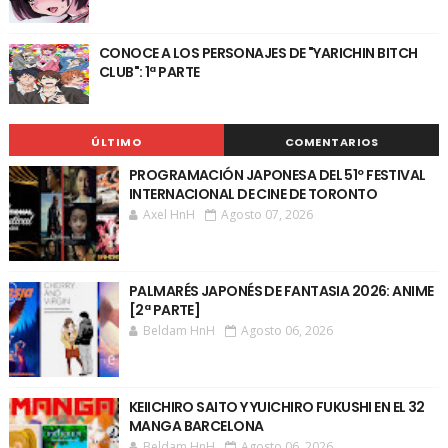
CONOCE A LOS PERSONAJES DE "YARICHIN BITCH
CLUB": 1ª PARTE
ÚLTIMO
COMENTARIOS
PROGRAMACIÓN JAPONESA DEL 51º FESTIVAL
INTERNACIONAL DE CINE DE TORONTO
Axel HnH
Agosto 07, 2026
PALMARÉS JAPONÉS DE FANTASIA 2026: ANIME
[2ª PARTE]
Beldam HnH
Agosto 06, 2026
KEIICHIRO SAITO Y YUICHIRO FUKUSHI EN EL 32
MANGA BARCELONA
Beldam HnH
Agosto 06, 2026