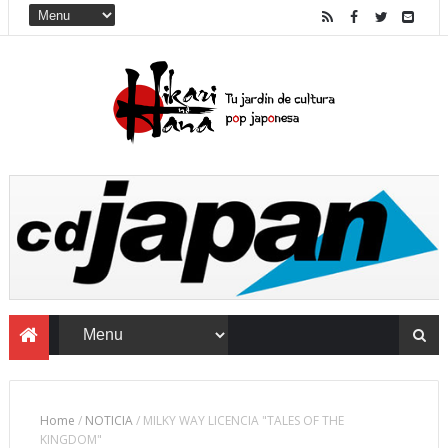
Home
/
NOTICIA
/
MILKY WAY LICENCIA "TALES OF THE
KINGDOM"