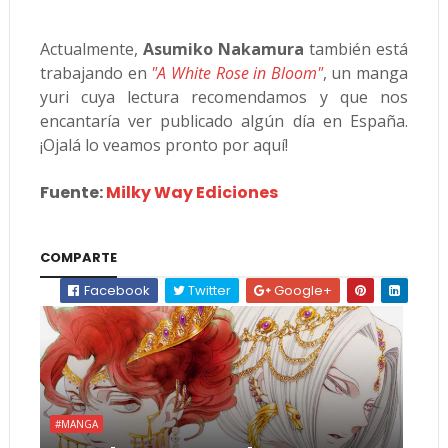
Actualmente,
Asumiko Nakamura
también está
trabajando en
"A White Rose in Bloom"
, un manga
yuri cuya lectura recomendamos y que nos
encantaría ver publicado algún día en España.
¡Ojalá lo veamos pronto por aquí!
Fuente:
Milky Way Ediciones
COMPARTE
Facebook
Twitter
Google+
#MANGA