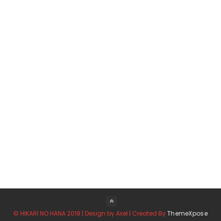
© HIKARI NO HANA 2018 | Design by Axel | Created By
ThemeXpose