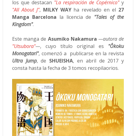
los que destacan
"La respiración de Copérnico"
y
"All About J"
,
MILKY WAY
ha revelado en el
27
Manga Barcelona
la licencia de
"Tales of the
Kingdom"
.
Este manga de
Asumiko Nakamura
—autora de
"Utsubora"
—
, cuyo título original es
"Ôkoku
Monogatari"
, comenzó a publicarse en la revista
Ultra Jump
, de
SHUEISHA
, en abril de 2017 y
consta hasta la fecha de 3 tomos recopilaorios.