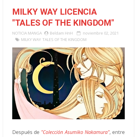
MILKY WAY LICENCIA
"TALES OF THE KINGDOM"
NOTICIA
MANGA
Beldam HnH
noviembre 02, 2021
MILKY WAY
TALES OF THE KINGDOM
Después de
"Colección Asumiko Nakamura"
, entre