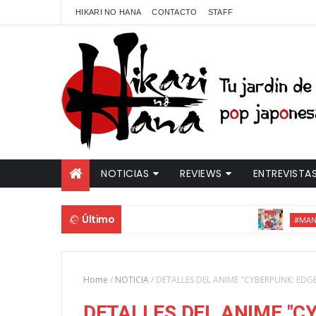
HIKARI NO HANA
CONTACTO
STAFF
NOTICIAS
REVIEWS
ENTREVISTA
Último
NOV
#MANGA
Home
/
NOTICIA
/
DETALLES DEL ANIME "CYBERPUNK: EDG
DETALLES DEL ANIME "C