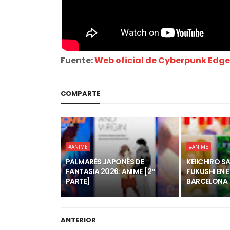
Fuente:
Web oficial de Cyberpunk Edg
COMPARTE
#ANIME
#ANIME
PALMARÉS JAPONÉS DE
KEIICHIRO S
FANTASIA 2026: ANIME [2ª
FUKUSHI EN 
PARTE]
BARCELONA
ANTERIOR