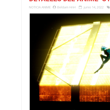
NOTICIA
ANIME
Beldam HnH
junio 14, 2022