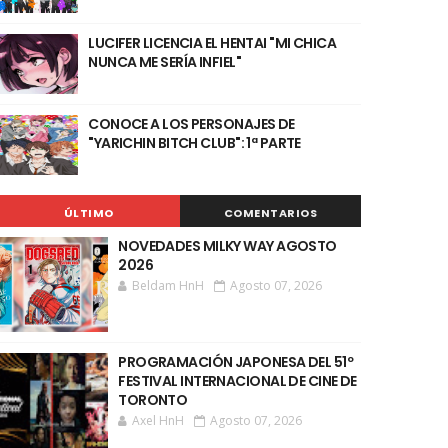
LUCIFER LICENCIA EL HENTAI "MI CHICA
NUNCA ME SERÍA INFIEL"
CONOCE A LOS PERSONAJES DE
"YARICHIN BITCH CLUB": 1ª PARTE
ÚLTIMO
COMENTARIOS
NOVEDADES MILKY WAY AGOSTO
2026
Beldam HnH
Agosto 07, 2026
PROGRAMACIÓN JAPONESA DEL 51º
FESTIVAL INTERNACIONAL DE CINE DE
TORONTO
Axel HnH
Agosto 07, 2026