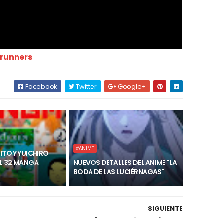
erunners
Facebook
Twitter
Google+
#ANIME
AITO Y YUICHIRO
EL 32 MANGA
NUEVOS DETALLES DEL ANIME "LA
BODA DE LAS LUCIÉRNAGAS"
SIGUIENTE