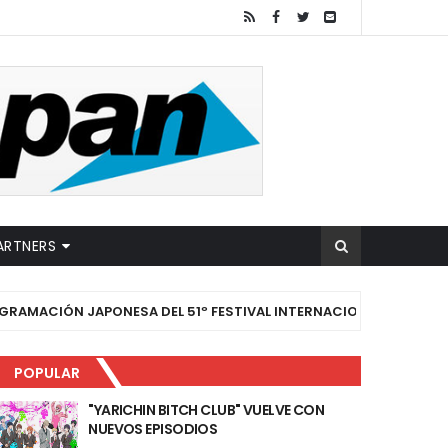
ARTNERS
N JAPONESA DEL 51º FESTIVAL INTERNACIONAL DE CINE DE TORO
POPULAR
"YARICHIN BITCH CLUB" VUELVE CON
NUEVOS EPISODIOS