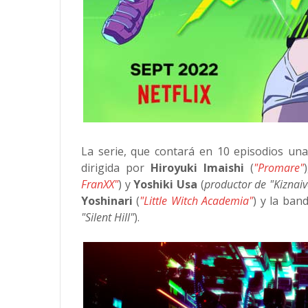
La serie, que contará en 10 episodios una 
dirigida por
Hiroyuki Imaishi
(
"Promare"
FranXX"
) y
Yoshiki Usa
(
productor de "Kiznaiv
Yoshinari
(
"Little Witch Academia"
) y la ba
"Silent Hill"
).