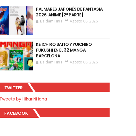
PALMARÉS JAPONÉS DE FANTASIA
2026: ANIME [2ª PARTE]
Beldam HnH
Agosto 06, 2026
KEIICHIRO SAITO Y YUICHIRO
FUKUSHI EN EL 32 MANGA
BARCELONA
Beldam HnH
Agosto 06, 2026
TWITTER
Tweets by HikariNHana
FACEBOOK