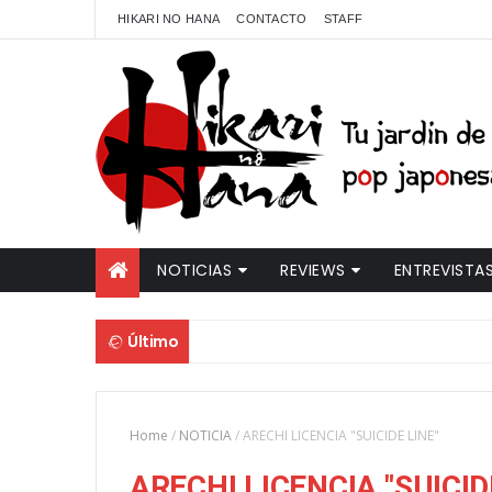
HIKARI NO HANA
CONTACTO
STAFF
NOTICIAS
REVIEWS
ENTREVISTA
Último
Home
/
NOTICIA
/
ARECHI LICENCIA "SUICIDE LINE"
ARECHI LICENCIA "SUICID