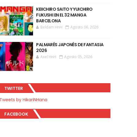
KEIICHIRO SAITO Y YUICHIRO
FUKUSHI EN EL 32 MANGA
BARCELONA
Beldam HnH
Agosto 06, 2026
PALMARÉS JAPONÉS DE FANTASIA
2026
Axel HnH
Agosto 05, 2026
TWITTER
Tweets by HikariNHana
FACEBOOK