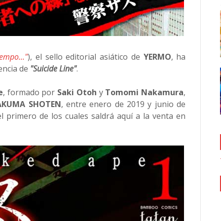
empo..."
), el sello editorial asiático de
YERMO
, ha
cencia de
"Suicide Line"
.
e
, formado por
Saki Otoh
y
Tomomi Nakamura
,
AKUMA SHOTEN
, entre enero de 2019 y junio de
el primero de los cuales saldrá aquí a la venta en