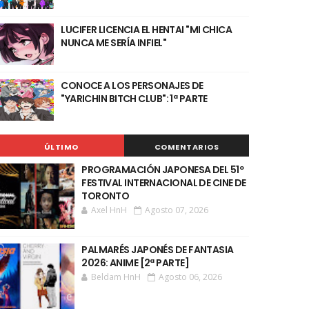
LUCIFER LICENCIA EL HENTAI "MI CHICA
NUNCA ME SERÍA INFIEL"
CONOCE A LOS PERSONAJES DE
"YARICHIN BITCH CLUB": 1ª PARTE
ÚLTIMO
COMENTARIOS
PROGRAMACIÓN JAPONESA DEL 51º
FESTIVAL INTERNACIONAL DE CINE DE
TORONTO
Axel HnH
Agosto 07, 2026
PALMARÉS JAPONÉS DE FANTASIA
2026: ANIME [2ª PARTE]
Beldam HnH
Agosto 06, 2026