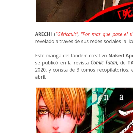
ARECHI
(
"Géricault"
,
"Por más que pase el ti
revelado a través de sus redes sociales la li
Este manga del tándem creativo
Naked Ap
se publicó en la revista
Comic Tatan
, de
T
2020, y consta de 3 tomos recopilatorios, 
abril.