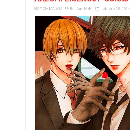
NOTICIA
MANGA
Beldam HnH
febrero 28, 2024