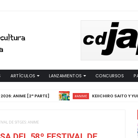
S
ARTÍCULOS
LANZAMIENTOS
CONCURSOS
P
ANIME [2ª PARTE]
KEIICHIRO SAITO Y YUICHIR
#ANIME
VAL DE SITGES: ANIME
A DEL 58º FESTIVAL DE