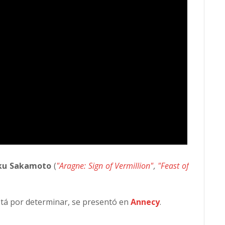
ku Sakamoto
(
"Aragne: Sign of Vermillion"
,
"Feast of
stá por determinar, se presentó en
Annecy
.