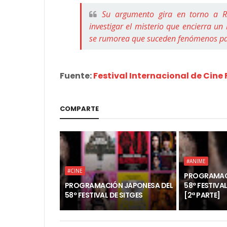
Su argumento gira en torno a R
investigar el misterio que encierra 
se rumorea que suceden fenómenos pa
Fuente:
Festival Internacional de Cine
COMPARTE
#ANIME
#CINE
PROGRAMAC
PROGRAMACIÓN JAPONESA DEL
58º FESTIVAL
58º FESTIVAL DE SITGES
[2ª PARTE]