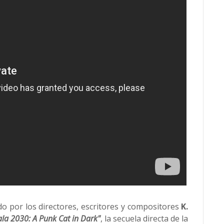
do por los directores, escritores y compositores
K.
la 2030: A Punk Cat in Dark"
, la secuela directa de la