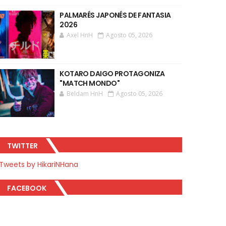
PALMARÉS JAPONÉS DE FANTASIA
2026
Axel HnH
Agosto 05, 2026
KOTARO DAIGO PROTAGONIZA
"MATCH MONDO"
Beldam HnH
Agosto 05, 2026
TWITTER
Tweets by HikariNHana
FACEBOOK