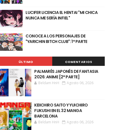
LUCIFER LICENCIA EL HENTAI "MI CHICA
NUNCA ME SERÍA INFIEL"
CONOCE A LOS PERSONAJES DE
"YARICHIN BITCH CLUB": 1ª PARTE
ÚLTIMO
COMENTARIOS
PALMARÉS JAPONÉS DE FANTASIA
2026: ANIME [2ª PARTE]
Beldam HnH
Agosto 06, 2026
KEIICHIRO SAITO Y YUICHIRO
FUKUSHI EN EL 32 MANGA
BARCELONA
Beldam HnH
Agosto 06, 2026