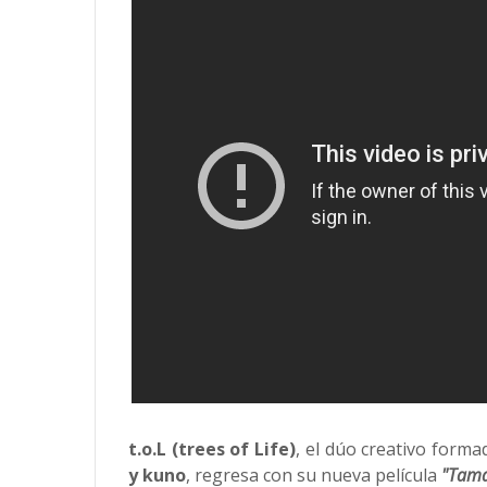
t.o.L (trees of Life)
, el dúo creativo forma
y kuno
, regresa con su nueva película
"Tama