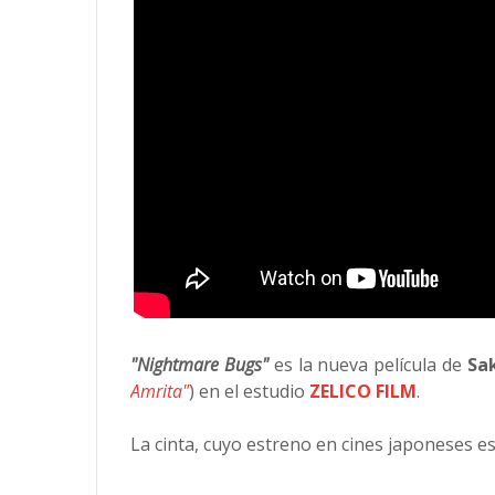
"Nightmare Bugs"
es la nueva película de
Sa
Amrita"
) en el estudio
ZELICO FILM
.
La cinta, cuyo estreno en cines japoneses e