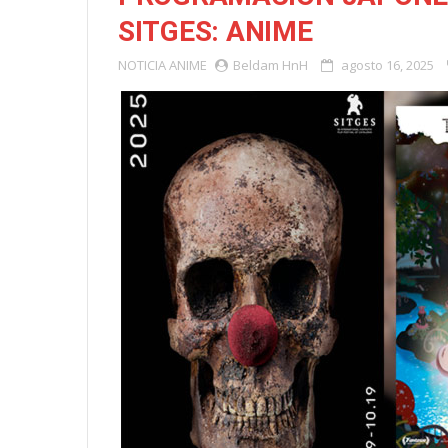
SITGES: ANIME
NOTICIA
ANIME
Beldam HnH
agosto 16, 2025