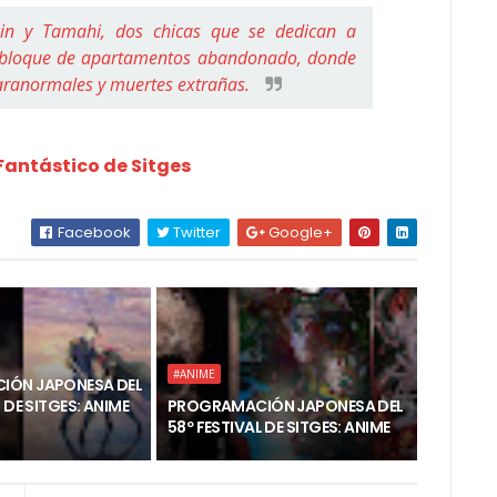
in y Tamahi, dos chicas que se dedican a
un bloque de apartamentos abandonado, donde
ranormales y muertes extrañas.
 Fantástico de Sitges
Facebook
Twitter
Google+
#ANIME
IÓN JAPONESA DEL
 DE SITGES: ANIME
PROGRAMACIÓN JAPONESA DEL
58º FESTIVAL DE SITGES: ANIME