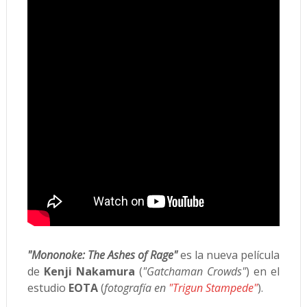
"Mononoke: The Ashes of Rage"
es la nueva película
de
Kenji Nakamura
(
"Gatchaman Crowds"
) en el
estudio
EOTA
(
fotografía en
"Trigun Stampede"
).