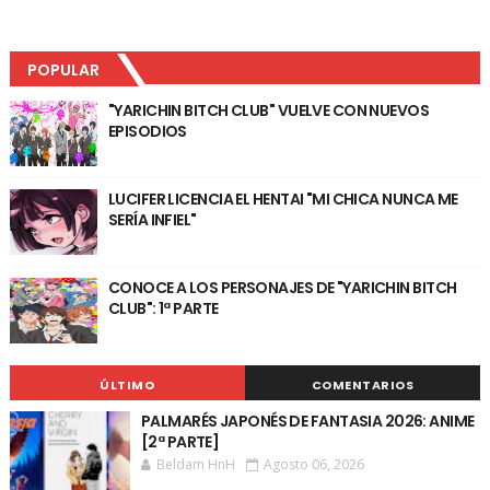
POPULAR
"YARICHIN BITCH CLUB" VUELVE CON NUEVOS
EPISODIOS
LUCIFER LICENCIA EL HENTAI "MI CHICA NUNCA ME
SERÍA INFIEL"
CONOCE A LOS PERSONAJES DE "YARICHIN BITCH
CLUB": 1ª PARTE
ÚLTIMO
COMENTARIOS
PALMARÉS JAPONÉS DE FANTASIA 2026: ANIME
[2ª PARTE]
Beldam HnH
Agosto 06, 2026