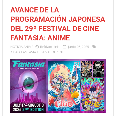
AVANCE DE LA
PROGRAMACIÓN JAPONESA
DEL 29º FESTIVAL DE CINE
FANTASIA: ANIME
NOTICIA
ANIME
Beldam HnH
junio 06, 2025
CHAO
FANTASIA
FESTIVAL DE CINE