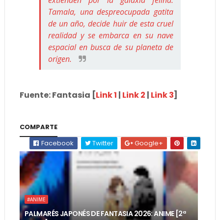
extienden por la galaxia felina.
Tamala, una despreocupada gatita
de un año, decide huir de esta cruel
realidad y se embarca en su nave
espacial en busca de su planeta de
origen.
Fuente: Fantasia [
Link 1
|
Link 2
|
Link 3
]
COMPARTE
Facebook
Twitter
Google+
#ANIME
PALMARÉS JAPONÉS DE FANTASIA 2026: ANIME [2ª