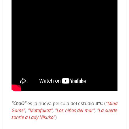
"ChaO"
es la nueva película del estudio
4ºC
(
"Mind
Game"
,
"Mutafukaz"
,
"Los niños del mar"
,
"La suerte
sonríe a Lady Nikuko"
).