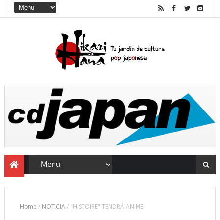
Home
/
NOTICIA
/
"HISTOIRE" TENDRÁ ANIME