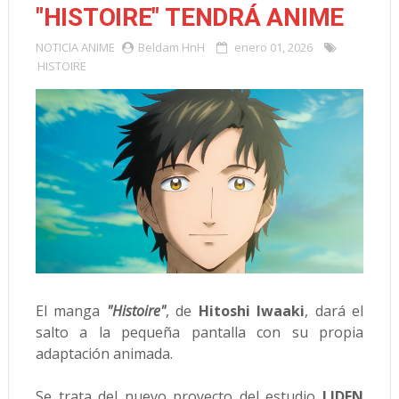
"HISTOIRE" TENDRÁ ANIME
NOTICIA
ANIME
Beldam HnH
enero 01, 2026
HISTOIRE
El manga
"Histoire"
, de
Hitoshi Iwaaki
, dará el
salto a la pequeña pantalla con su propia
adaptación animada.
Se trata del nuevo proyecto del estudio
LIDEN