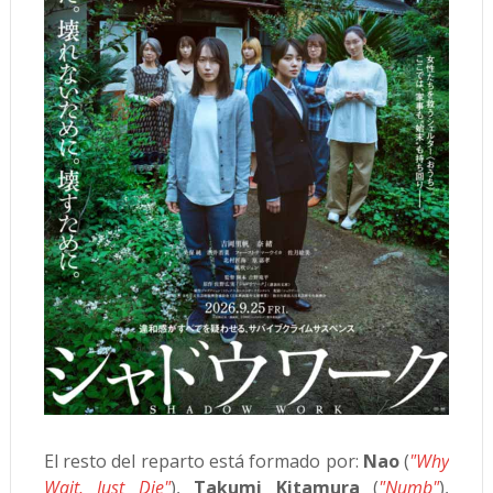
El resto del reparto está formado por:
Nao
(
"Why
Wait, Just Die"
),
Takumi Kitamura
(
"Numb"
),