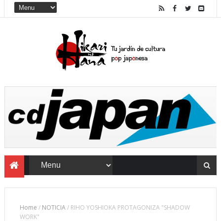
Home
/
NOTICIA
/
RIHO YOSHIOKA PROTAGONIZA "SHADOW
WORK"