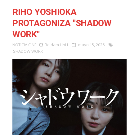
RIHO YOSHIOKA
PROTAGONIZA "SHADOW
WORK"
NOTICIA
CINE
Beldam HnH
mayo 15, 2026
SHADOW WORK