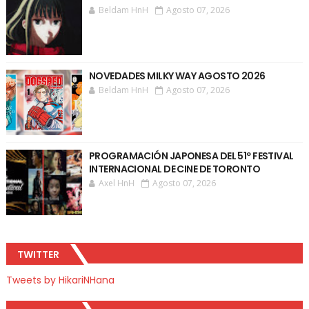
Beldam HnH
Agosto 07, 2026
NOVEDADES MILKY WAY AGOSTO 2026
Beldam HnH
Agosto 07, 2026
PROGRAMACIÓN JAPONESA DEL 51º FESTIVAL
INTERNACIONAL DE CINE DE TORONTO
Axel HnH
Agosto 07, 2026
TWITTER
Tweets by HikariNHana