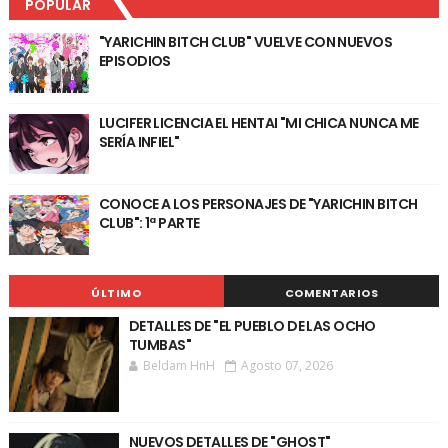
POPULAR
"YARICHIN BITCH CLUB" VUELVE CON NUEVOS
EPISODIOS
LUCIFER LICENCIA EL HENTAI "MI CHICA NUNCA ME
SERÍA INFIEL"
CONOCE A LOS PERSONAJES DE "YARICHIN BITCH
CLUB": 1ª PARTE
ÚLTIMO
COMENTARIOS
DETALLES DE "EL PUEBLO DE LAS OCHO
TUMBAS"
Beldam HnH
Agosto 07, 2026
NUEVOS DETALLES DE "GHOST"