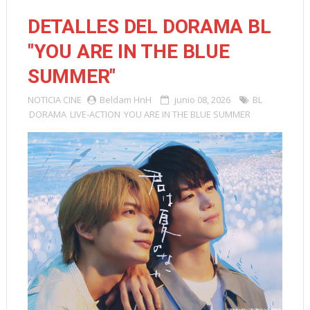
DETALLES DEL DORAMA BL
"YOU ARE IN THE BLUE
SUMMER"
NOTICIA
CINE
Beldam HnH
junio 08, 2026
BL
DORAMA
LIVE-ACTION
YOU ARE IN THE BLUE SUMMER