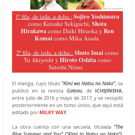
Sojiro Yoshimura
1ª fila, de izda. a dcha.:
Shota
como Keisuke Sekiguchi,
Hirakawa
Ren
como Daiki Hiraoka y
Komai
como Mika Asada.
Shuto Imai
2ª fila, de izda. a dcha.:
como
Hiroto Oshita
Yu Akiyoshi y
como
Satoshi Niimi.
El manga, cuyo título
"Kimi wa Natsu no Naka"
, se
publicó en la revista
Gateau
, de
ICHIJINSHA
,
entre julio de 2016 y mayo de 2017, y se recopiló
posteriormente en un tomo único, que aquí está
editado por
MILKY WAY
.
La obra cuenta con una secuela, titulada
"The
Blue Summer and You" ("Kimi to Natsu no Naka")
,