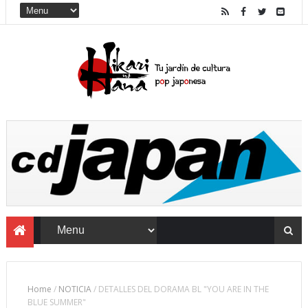
Home
/
NOTICIA
/
DETALLES DEL DORAMA BL "YOU ARE IN THE
BLUE SUMMER"