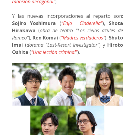
mansión decagonal"
).
Y las nuevas incorporaciones al reparto son:
Sojiro Yoshimura
(
"Enjo Cinderella"
),
Shota
Hirakawa
(
obra de teatro "Los cielos azules de
Romeo"
),
Ren Komai
(
"Madres verdaderas"
),
Shuto
Imai
(
dorama "Last-Resort Investigator"
) y
Hiroto
Oshita
(
"Una lección criminal"
).