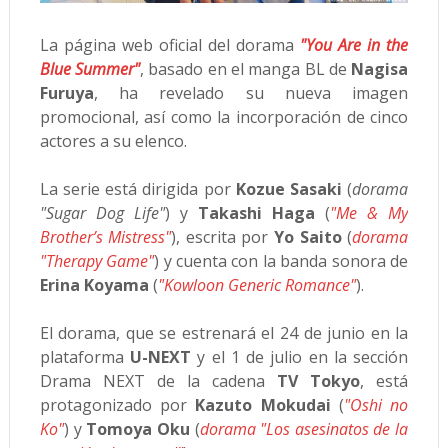
La página web oficial del dorama
"You Are in the
Blue Summer"
, basado en el manga BL de
Nagisa
Furuya
, ha revelado su nueva imagen
promocional, así como la incorporación de cinco
actores a su elenco.
La serie está dirigida por
Kozue Sasaki
(
dorama
"Sugar Dog Life"
) y
Takashi Haga
(
"Me & My
Brother’s Mistress"
), escrita por
Yo Saito
(
dorama
"Therapy Game"
) y cuenta con la banda sonora de
Erina Koyama
(
"Kowloon Generic Romance"
).
El dorama, que se estrenará el 24 de junio en la
plataforma
U-NEXT
y el 1 de julio en la sección
Drama NEXT de la cadena
TV Tokyo
, está
protagonizado por
Kazuto Mokudai
(
"Oshi no
Ko"
) y
Tomoya Oku
(
dorama "Los asesinatos de la