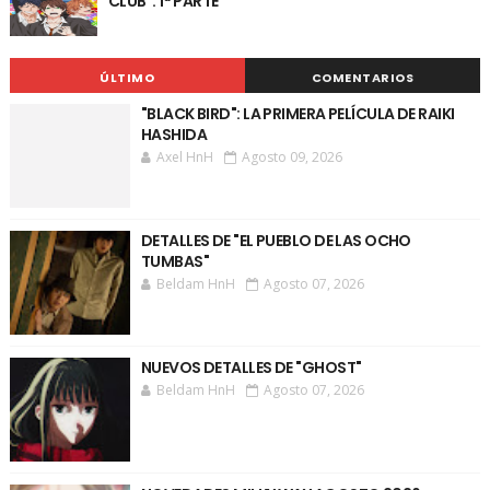
CLUB": 1ª PARTE
ÚLTIMO
COMENTARIOS
"BLACK BIRD": LA PRIMERA PELÍCULA DE RAIKI
HASHIDA
Axel HnH
Agosto 09, 2026
DETALLES DE "EL PUEBLO DE LAS OCHO
TUMBAS"
Beldam HnH
Agosto 07, 2026
NUEVOS DETALLES DE "GHOST"
Beldam HnH
Agosto 07, 2026