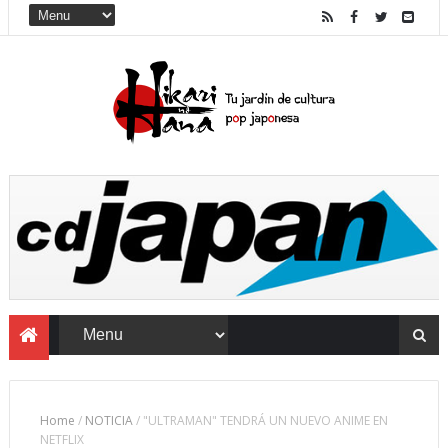
Home
/
NOTICIA
/
"ULTRAMAN" TENDRÁ UN NUEVO ANIME EN
NETFLIX