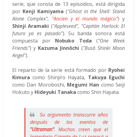
serie, que consta de 13 episodios, está dirigida
por
Kenji Kamiyama
(
"Ghost in the Shell: Stand
Alone Complex",
"Ancien y el mundo mágico"
) y
Shinji Aramaki
(
"Appleseed", "Capitán Harlock: El
futuro ya es pasado"
). Su banda sonora está
compuesta por
Nobuko Toda
(
"One Week
Friends"
) y
Kazuma Jinnôchi
(
"Busô Shinki Moon
Angel"
).
El reparto de la serie está formado por
Ryohei
Kimura
como Shinjiro Hayata,
Takuya Eguchi
como Dan Moroboshi,
Megumi Han
como Seiji
Hokuto y
Hideyuki Tanaka
como Shin Hayata.
Su argumento transcurre años
después de los eventos de
"Ultraman"
. Muchos creen que el
legendario Gigante de Luz regresó a