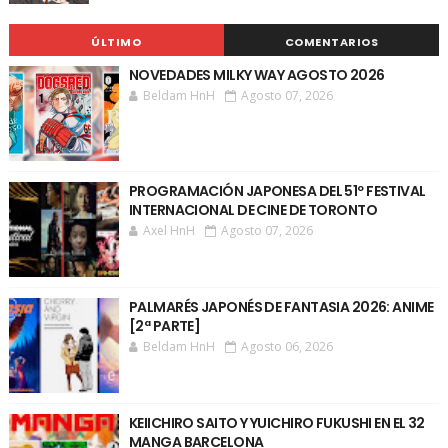
ÚLTIMO
COMENTARIOS
NOVEDADES MILKY WAY AGOSTO 2026
Beldam HnH
Agosto 07, 2026
PROGRAMACIÓN JAPONESA DEL 51º FESTIVAL
INTERNACIONAL DE CINE DE TORONTO
Axel HnH
Agosto 07, 2026
PALMARÉS JAPONÉS DE FANTASIA 2026: ANIME
[2ª PARTE]
Beldam HnH
Agosto 06, 2026
KEIICHIRO SAITO Y YUICHIRO FUKUSHI EN EL 32
MANGA BARCELONA