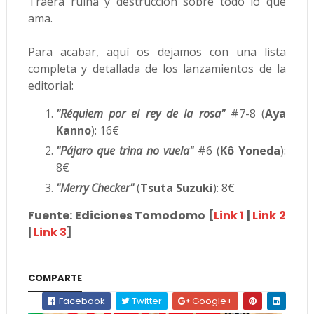
Traerá ruina y destrucción sobre todo lo que
ama.
Para acabar, aquí os dejamos con una lista
completa y detallada de los lanzamientos de la
editorial:
"Réquiem por el rey de la rosa"
#7-8 (
Aya
Kanno
): 16€
"Pájaro que trina no vuela"
#6 (
Kô Yoneda
):
8€
"Merry Checker"
(
Tsuta Suzuki
): 8€
Fuente: Ediciones Tomodomo [
Link 1
|
Link 2
|
Link 3
]
COMPARTE
Facebook
Twitter
Google+