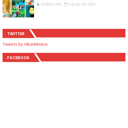
Beldam HnH
Agosto 06, 2026
TWITTER
Tweets by HikariNHana
FACEBOOK