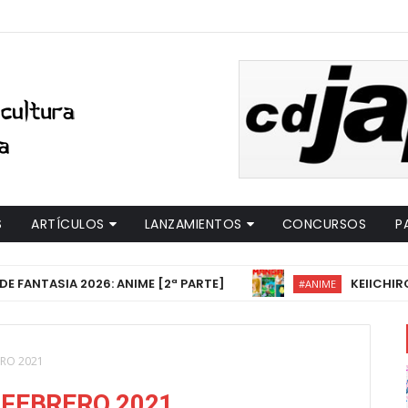
S
ARTÍCULOS
LANZAMIENTOS
CONCURSOS
P
NTASIA 2026: ANIME [2ª PARTE]
KEIICHIRO SA
#ANIME
RO 2021
FEBRERO 2021