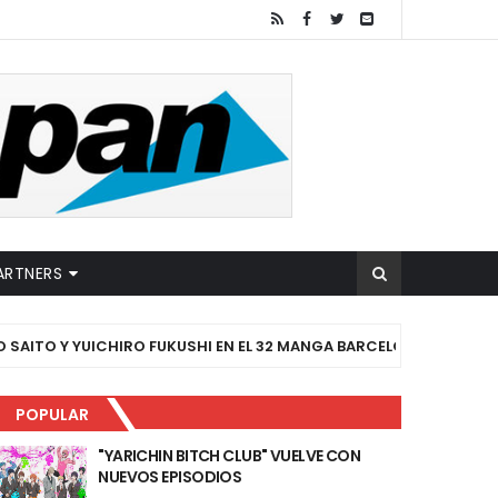
ARTNERS
ITO Y YUICHIRO FUKUSHI EN EL 32 MANGA BARCELONA
#C
POPULAR
"YARICHIN BITCH CLUB" VUELVE CON
NUEVOS EPISODIOS