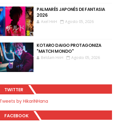
PALMARÉS JAPONÉS DE FANTASIA
2026
Axel HnH
Agosto 05, 2026
KOTARO DAIGO PROTAGONIZA
"MATCH MONDO"
Beldam HnH
Agosto 05, 2026
TWITTER
Tweets by HikariNHana
FACEBOOK