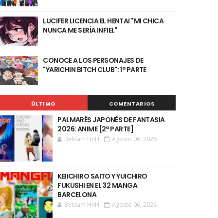
LUCIFER LICENCIA EL HENTAI "MI CHICA
NUNCA ME SERÍA INFIEL"
CONOCE A LOS PERSONAJES DE
"YARICHIN BITCH CLUB": 1ª PARTE
ÚLTIMO
COMENTARIOS
PALMARÉS JAPONÉS DE FANTASIA
2026: ANIME [2ª PARTE]
Beldam HnH
Agosto 06, 2026
KEIICHIRO SAITO Y YUICHIRO
FUKUSHI EN EL 32 MANGA
BARCELONA
Beldam HnH
Agosto 06, 2026