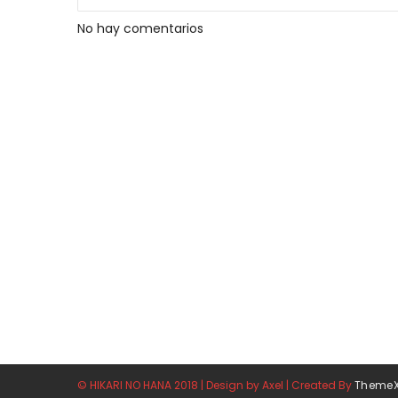
No hay comentarios
© HIKARI NO HANA 2018 | Design by Axel | Created By
Theme