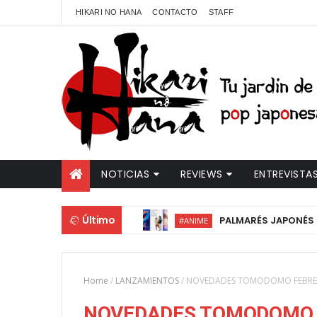
HIKARI NO HANA
CONTACTO
STAFF
NOTICIAS
REVIEWS
ENTREVISTA
Último
PALMARÉS JAPONÉS DE FA
#ANIME
Home
/
LANZAMIENTOS
/
NOVEDADES TOMODOMO FEBRE
NOVEDADES TOMODOMO 