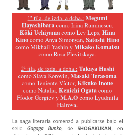
Megumi
1ª fila, de izda. a dcha.:
Hayashibara
como Irina Ruminescu,
Kôki Uchiyama
Hina
como Lev Leps,
Kino
Satoshi Hino
como Anya Simonyan,
Mikako Komatsu
como Mikhail Yashin y
como Rosa Plevitskaya.
Takaya Hashi
2ª fila, de izda. a dcha.:
Masaki Terasoma
como Slava Korovin,
Kikuko Inoue
como Teniente Víctor,
Kenichi Ogata
como Natalia,
como
M.A.O
Fíodor Gergiev y
como Lyudmila
Halrova.
La saga literaria comenzó a publicarse bajo el
sello
Gagaga Bunko
, de
SHOGAKUKAN
, en