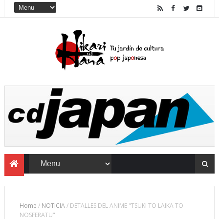
Home
/
NOTICIA
/
DETALLES DEL ANIME "TSUKI TO LAIKA TO
NOSFERATU"