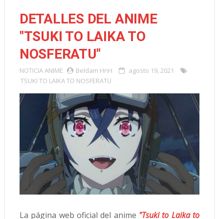
DETALLES DEL ANIME
"TSUKI TO LAIKA TO
NOSFERATU"
NOTICIA
ANIME
Beldam HnH
agosto 19, 2021
TSUKI TO LAIKA TO NOSFERATU
La página web oficial del anime
"Tsuki to Laika to