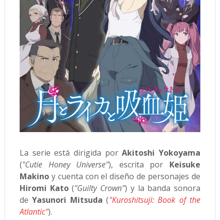
La serie está dirigida por
Akitoshi Yokoyama
(
"Cutie Honey Universe"
), escrita por
Keisuke
Makino
y cuenta con el diseño de personajes de
Hiromi Kato
(
"Guilty Crown"
) y la banda sonora
de
Yasunori Mitsuda
(
"Kuroshitsuji: Book of the
Atlantic"
).