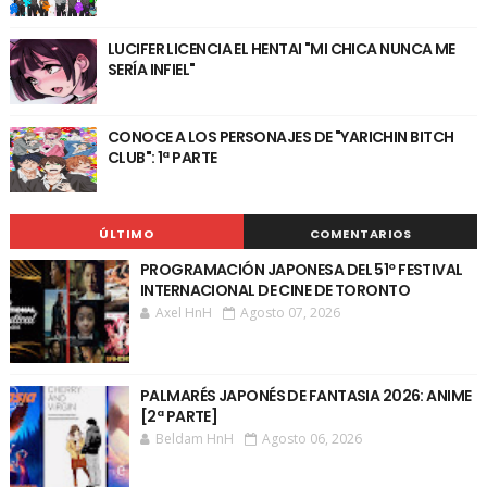
LUCIFER LICENCIA EL HENTAI "MI CHICA NUNCA ME
SERÍA INFIEL"
CONOCE A LOS PERSONAJES DE "YARICHIN BITCH
CLUB": 1ª PARTE
ÚLTIMO
COMENTARIOS
PROGRAMACIÓN JAPONESA DEL 51º FESTIVAL
INTERNACIONAL DE CINE DE TORONTO
Axel HnH
Agosto 07, 2026
PALMARÉS JAPONÉS DE FANTASIA 2026: ANIME
[2ª PARTE]
Beldam HnH
Agosto 06, 2026