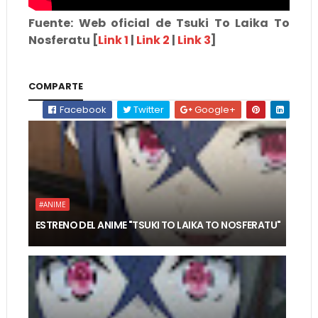
Fuente: Web oficial de Tsuki To Laika To
Nosferatu [
Link 1
|
Link 2
|
Link 3
]
COMPARTE
Facebook
Twitter
Google+
#ANIME
ESTRENO DEL ANIME "TSUKI TO LAIKA TO NOSFERATU"