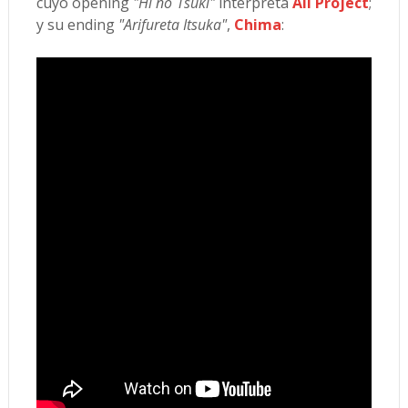
cuyo opening
"Hi no Tsuki"
interpreta
Ali Project
;
y su ending
"Arifureta Itsuka"
,
Chima
: