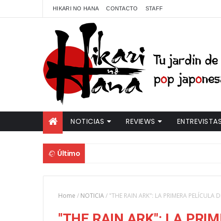
HIKARI NO HANA
CONTACTO
STAFF
NOTICIAS
REVIEWS
ENTREVISTA
Último
Home
/
NOTICIA
/
"THE RAIN ARK": LA PRIMERA PELÍCULA 
"THE RAIN ARK": LA PRI