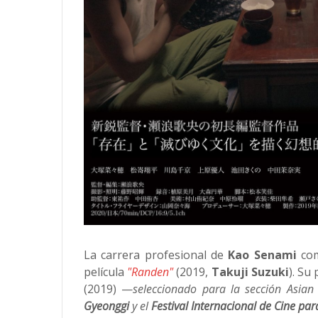
La carrera profesional de
Kao Senami
com
película
"Randen"
(2019,
Takuji Suzuki
). Su
(2019) —
seleccionado para la sección Asian
Gyeonggi
y el
Festival Internacional de Cine pa