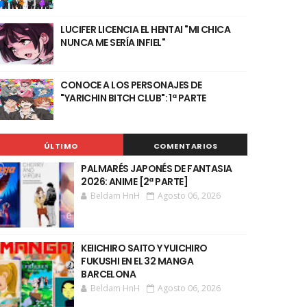
LUCIFER LICENCIA EL HENTAI "MI CHICA
NUNCA ME SERÍA INFIEL"
CONOCE A LOS PERSONAJES DE
"YARICHIN BITCH CLUB": 1ª PARTE
ÚLTIMO
COMENTARIOS
PALMARÉS JAPONÉS DE FANTASIA
2026: ANIME [2ª PARTE]
Beldam HnH
Agosto 06, 2026
KEIICHIRO SAITO Y YUICHIRO
FUKUSHI EN EL 32 MANGA
BARCELONA
Beldam HnH
Agosto 06, 2026