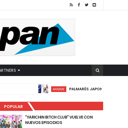
ARTNERS
PALMARÉS JAPONÉS DE FANTASIA 2026: AN
#ANIME
POPULAR
"YARICHIN BITCH CLUB" VUELVE CON
NUEVOS EPISODIOS