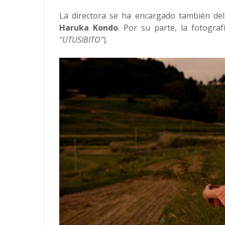
La directora se ha encargado también de
Haruka Kondo
. Por su parte, la fotogra
"UTUSIBITO"
).