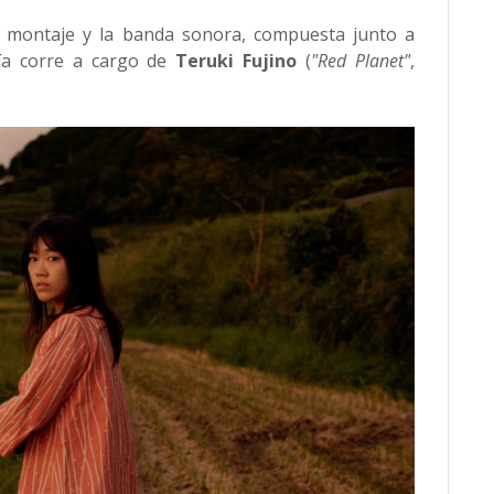
l montaje y la banda sonora, compuesta junto a
fía corre a cargo de
Teruki Fujino
(
"Red Planet"
,