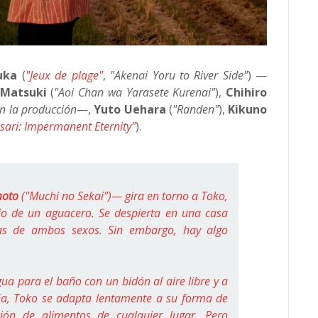
uka
(
"Jeux de plage"
,
"Akenai Yoru to River Side"
) —
 Matsuki
(
"Aoi Chan wa Yarasete Kurenai"
),
Chihiro
n la producción
—
,
Yuto Uehara
(
"Randen"
),
Kikuno
sari: Impermanent Eternity"
).
moto
("Muchi no Sekai")
— gira en torno a Toko,
o de un aguacero. Se despierta en una casa
nas de ambos sexos. Sin embargo, hay algo
ua para el baño con un bidón al aire libre y a
ña, Toko se adapta lentamente a su forma de
ción de alimentos de cualquier lugar. Pero