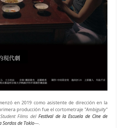
enzó en 2019 como asistente de dirección en la
 primera producción fue el cortometraje
"Ambiguity"
 Student Films del
Festival de la Escuela de Cine de
ra Sordos de Tokio
—.