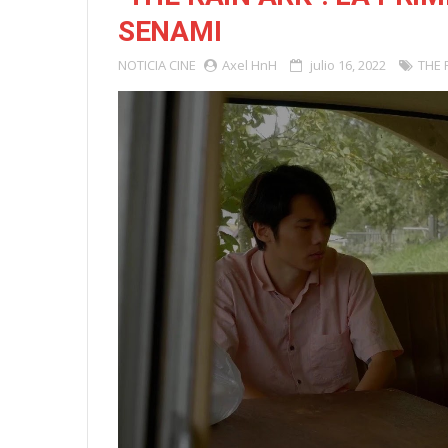
SENAMI
NOTICIA
CINE
Axel HnH
julio 16, 2022
THE 