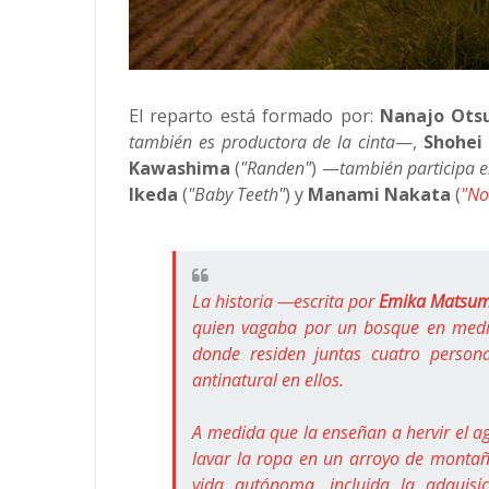
El reparto está formado por:
Nanajo Ots
también es productora de la cinta
—,
Shohei
Kawashima
(
"Randen"
)
—
también participa e
Ikeda
(
"Baby Teeth"
) y
Manami Nakata
(
"No
La historia —
escrita por
Emika Matsu
quien vagaba por un bosque en medi
donde residen juntas cuatro perso
antinatural en ellos.
A medida que la enseñan a hervir el ag
lavar la ropa en un arroyo de monta
vida autónoma, incluida la adquisi