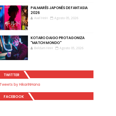
PALMARÉS JAPONÉS DE FANTASIA
2026
Axel HnH
Agosto 05, 2026
KOTARO DAIGO PROTAGONIZA
"MATCH MONDO"
Beldam HnH
Agosto 05, 2026
TWITTER
Tweets by HikariNHana
FACEBOOK