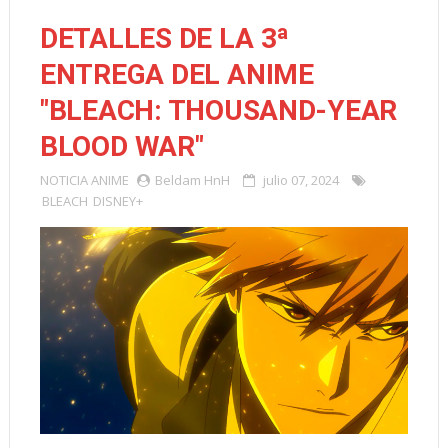
DETALLES DE LA 3ª
ENTREGA DEL ANIME
"BLEACH: THOUSAND-YEAR
BLOOD WAR"
NOTICIA
ANIME
Beldam HnH
julio 07, 2024
BLEACH
DISNEY+