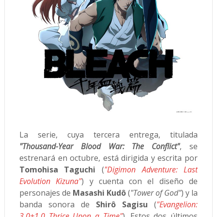
La serie, cuya tercera entrega, titulada
"Thousand-Year Blood War: The Conflict"
, se
estrenará en octubre, está dirigida y escrita por
Tomohisa Taguchi
(
"Digimon Adventure: Last
Evolution Kizuna"
) y cuenta con el diseño de
personajes de
Masashi Kudô
(
"Tower of God"
) y la
banda sonora de
Shirô Sagisu
(
"Evangelion:
3.0+1.0 Thrice Upon a Time"
). Estos dos últimos