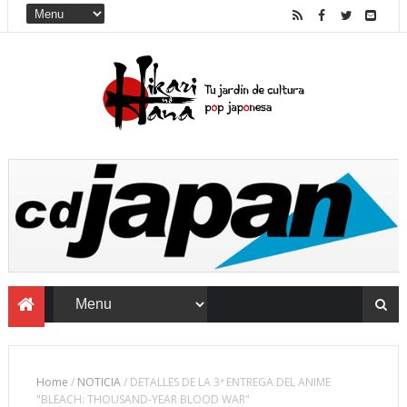
Home
/
NOTICIA
/
DETALLES DE LA 3ª ENTREGA DEL ANIME
"BLEACH: THOUSAND-YEAR BLOOD WAR"