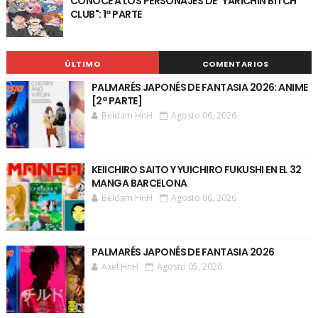
CONOCE A LOS PERSONAJES DE "YARICHIN BITCH
CLUB": 1ª PARTE
ÚLTIMO
COMENTARIOS
PALMARÉS JAPONÉS DE FANTASIA 2026: ANIME
[2ª PARTE]
Beldam HnH
Agosto 06, 2026
KEIICHIRO SAITO Y YUICHIRO FUKUSHI EN EL 32
MANGA BARCELONA
Beldam HnH
Agosto 06, 2026
PALMARÉS JAPONÉS DE FANTASIA 2026
Axel HnH
Agosto 05, 2026