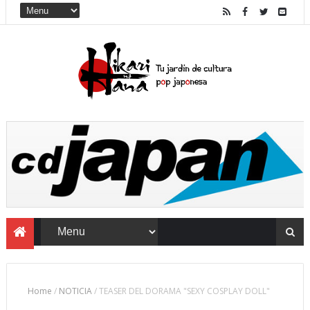
Home
/
NOTICIA
/
TEASER DEL DORAMA "SEXY COSPLAY DOLL"