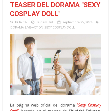
TEASER DEL DORAMA "SEXY
COSPLAY DOLL"
NOTICIA
CINE
Beldam HnH
septiembre 25, 2024
DORAMA
LIVE-ACTION
SEXY COSPLAY DOLL
La página web oficial del dorama
"Sexy Cosplay
Doll"
, basado en el manga de
Shinichi Fukuda
,