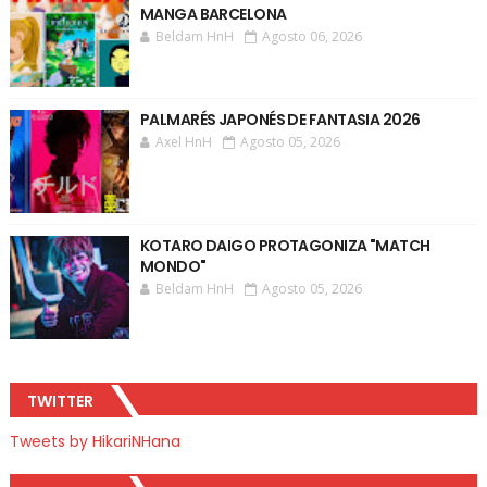
MANGA BARCELONA
Beldam HnH
Agosto 06, 2026
PALMARÉS JAPONÉS DE FANTASIA 2026
Axel HnH
Agosto 05, 2026
KOTARO DAIGO PROTAGONIZA "MATCH
MONDO"
Beldam HnH
Agosto 05, 2026
TWITTER
Tweets by HikariNHana