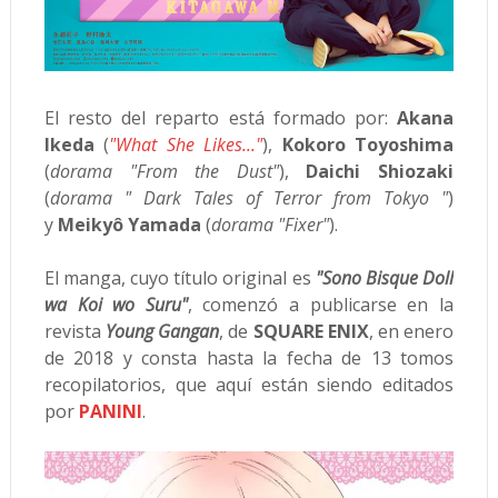
El resto del reparto está formado por:
Akana
Ikeda
(
"What She Likes..."
),
Kokoro Toyoshima
(
dorama "From the Dust"
),
Daichi Shiozaki
(
dorama " Dark Tales of Terror from Tokyo "
)
y
Meikyô Yamada
(
dorama "Fixer"
).
El manga, cuyo título original es
"Sono Bisque Doll
wa Koi wo Suru"
, comenzó a publicarse en la
revista
Young Gangan
, de
SQUARE ENIX
, en enero
de 2018 y consta hasta la fecha de 13 tomos
recopilatorios, que aquí están siendo editados
por
PANINI
.