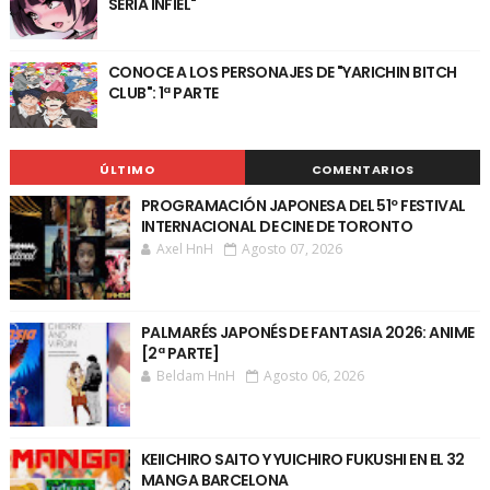
SERÍA INFIEL"
CONOCE A LOS PERSONAJES DE "YARICHIN BITCH
CLUB": 1ª PARTE
ÚLTIMO
COMENTARIOS
PROGRAMACIÓN JAPONESA DEL 51º FESTIVAL
INTERNACIONAL DE CINE DE TORONTO
Axel HnH
Agosto 07, 2026
PALMARÉS JAPONÉS DE FANTASIA 2026: ANIME
[2ª PARTE]
Beldam HnH
Agosto 06, 2026
KEIICHIRO SAITO Y YUICHIRO FUKUSHI EN EL 32
MANGA BARCELONA