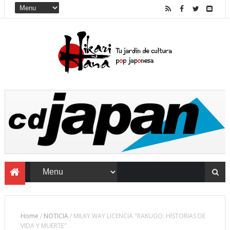
Home
/
NOTICIA
/
MILKY WAY LICENCIA "RAKUGO: HISTORIAS DE
VIDA Y MUERTE"