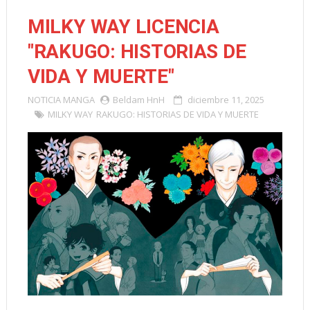
MILKY WAY LICENCIA
"RAKUGO: HISTORIAS DE
VIDA Y MUERTE"
NOTICIA
MANGA
Beldam HnH
diciembre 11, 2025
MILKY WAY
RAKUGO: HISTORIAS DE VIDA Y MUERTE