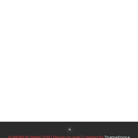
© HIKARI NO HANA 2018 | Design by Axel | Created By
ThemeXpose