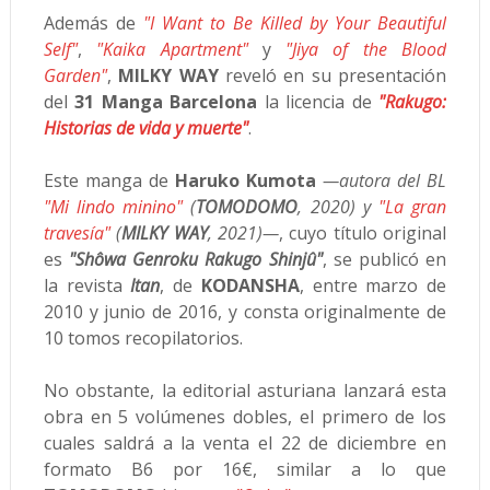
Además de
"I Want to Be Killed by Your Beautiful
Self"
,
"Kaika Apartment"
y
"Jiya of the Blood
Garden"
,
MILKY WAY
reveló en su presentación
del
31 Manga Barcelona
la licencia de
"Rakugo:
Historias de vida y muerte"
.
Este manga de
Haruko Kumota
—autora del BL
"Mi lindo minino"
(
TOMODOMO
, 2020) y
"La gran
travesía"
(
MILKY WAY
, 2021)—
, cuyo título original
es
"Shôwa Genroku Rakugo Shinjû"
, se publicó en
la revista
Itan
, de
KODANSHA
, entre marzo de
2010 y junio de 2016, y consta originalmente de
10 tomos recopilatorios.
No obstante, la editorial asturiana lanzará esta
obra en 5 volúmenes dobles, el primero de los
cuales saldrá a la venta el 22 de diciembre en
formato B6 por 16€, similar a lo que