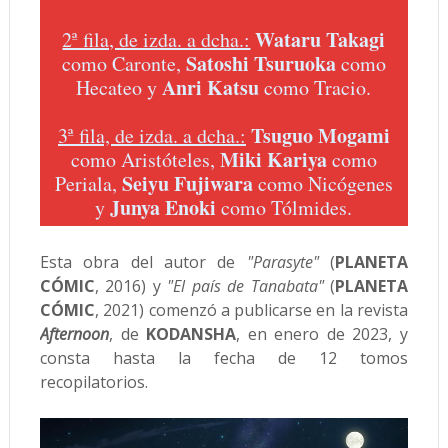
Wataru Takagi
2ª fila, de izda. a dcha.:
Satoshi Tsuruoka
como Caronte,
como
Anri Katsu
Hecateo y
como Tracio.
Tsuguo Mogami
3ª fila, de izda. a dcha.:
Miki Kariya
como Aristóteles,
como
Seiyu Fujiwara
Periala,
como Nicógenes
Junya Enoki
y
como Tólmides.
Esta obra del autor de
"Parasyte"
(
PLANETA
CÓMIC
, 2016) y
"El país de Tanabata"
(
PLANETA
CÓMIC
, 2021) comenzó a publicarse en la revista
Afternoon
, de
KODANSHA
, en enero de 2023, y
consta hasta la fecha de 12 tomos
recopilatorios.