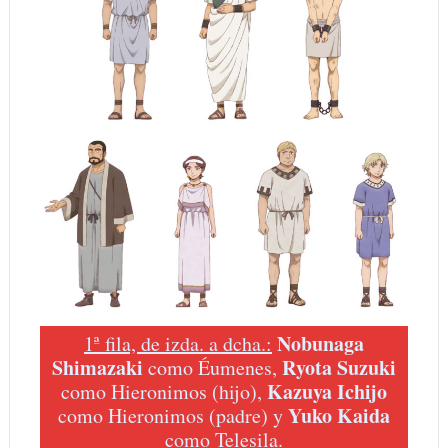
Nobunaga
1ª fila, de izda. a dcha.:
Shimazaki
Ryota Suzuki
como Éumenes,
Kazuya Ichijo
como Hieronimos (hijo),
Yuko Kaida
como Hieronimos (padre) y
como Telesila.