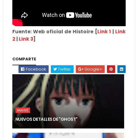
Fuente: Web oficial de Histoire [
Link 1
|
Link
2
|
Link 3
]
COMPARTE
Facebook
Twitter
Google+
#ANIME
NUEVOS DETALLES DE "GHOST"