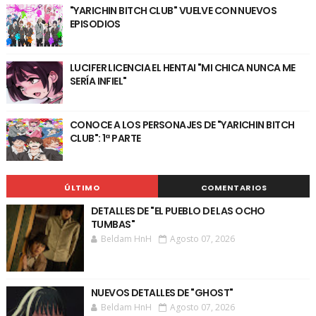
"YARICHIN BITCH CLUB" VUELVE CON NUEVOS
EPISODIOS
LUCIFER LICENCIA EL HENTAI "MI CHICA NUNCA ME
SERÍA INFIEL"
CONOCE A LOS PERSONAJES DE "YARICHIN BITCH
CLUB": 1ª PARTE
ÚLTIMO
COMENTARIOS
DETALLES DE "EL PUEBLO DE LAS OCHO
TUMBAS"
Beldam HnH
Agosto 07, 2026
NUEVOS DETALLES DE "GHOST"
Beldam HnH
Agosto 07, 2026