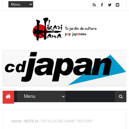
Home
/
NOTICIA
/
DETALLES DEL ANIME "HISTOIRE"