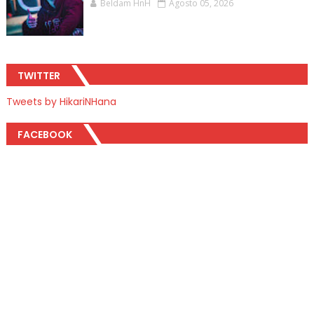
Beldam HnH
Agosto 05, 2026
TWITTER
Tweets by HikariNHana
FACEBOOK