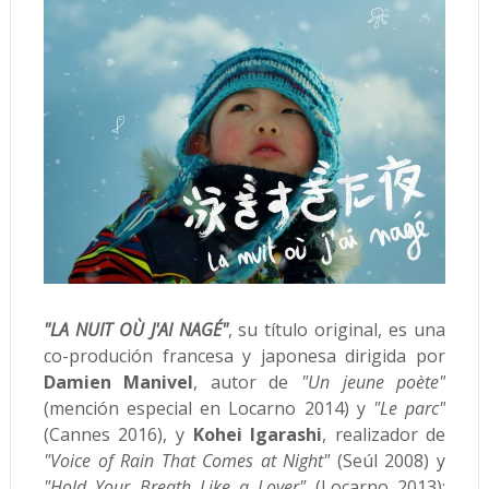
"LA NUIT OÙ J'AI NAGÉ"
, su título original, es una
co-produción francesa y japonesa dirigida por
Damien Manivel
, autor de
"Un jeune poète"
(mención especial en Locarno 2014) y
"Le parc"
(Cannes 2016), y
Kohei Igarashi
, realizador de
"Voice of Rain That Comes at Night"
(Seúl 2008) y
"Hold Your Breath Like a Lover"
(Locarno 2013);