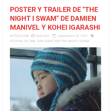
POSTER Y TRAILER DE "THE
NIGHT I SWAM" DE DAMIEN
MANIVEL Y KOHEI IGARASHI
NOTICIA
CINE
Axel HnH
septiembre 05, 2017
FESTIVAL DE CINE
SAN SEBASTIÁN
THE NIGHT I SWAM