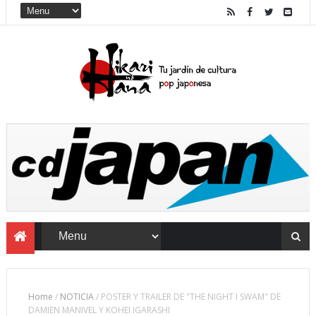
Home
/
NOTICIA
/
POSTER Y TRAILER DE "THE NIGHT I SWAM" DE
DAMIEN MANIVEL Y KOHEI IGARASHI