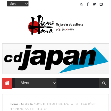
Home
/
NOTICIA
/
MONTE ANIME FINALIZA LA PREPARACIÓN DE
"LA PRINCESA Y EL PILOTO"