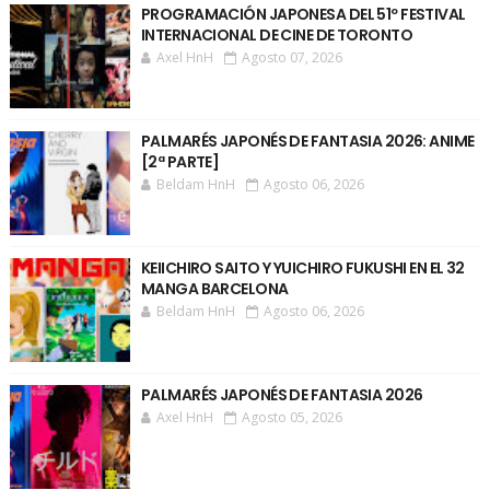
PROGRAMACIÓN JAPONESA DEL 51º FESTIVAL
INTERNACIONAL DE CINE DE TORONTO
Axel HnH
Agosto 07, 2026
PALMARÉS JAPONÉS DE FANTASIA 2026: ANIME
[2ª PARTE]
Beldam HnH
Agosto 06, 2026
KEIICHIRO SAITO Y YUICHIRO FUKUSHI EN EL 32
MANGA BARCELONA
Beldam HnH
Agosto 06, 2026
PALMARÉS JAPONÉS DE FANTASIA 2026
Axel HnH
Agosto 05, 2026