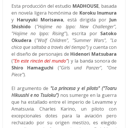
Esta producción del estudio
MADHOUSE
, basada
en novela ligera homónima de
Koroku Inumura
y
Haruyuki Morisawa
, está dirigida por
Jun
Shishido
(
"Hajime no Ippo: New Challenger",
"Hajime no Ippo: Rising"
), escrita por
Satoko
Okudera
(
"Wolf Children", "Summer Wars", "La
chica que saltaba a través del tiempo"
) y cuenta con
el diseño de personajes de
Hidenori Matsubara
(
"En este rincón del mundo"
) y la banda sonora de
Shiro Hamaguchi
(
"Girls und Panzer", "One
Piece"
).
El argumento de
"La princesa y el piloto" ("Toaru
Hikuushi e no Tsuioku")
nos sumerge en la guerra
que ha estallado entre el imperio de Levamme y
Amatsuvia. Charles Karino, un piloto con
excepcionales dotes para la aviación pero
rechazado por su origen mestizo, es elegido