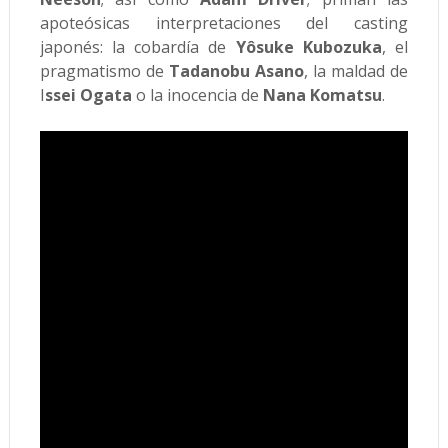
apoteósicas interpretaciones del casting
japonés: la cobardía de
Yôsuke Kubozuka
, el
pragmatismo de
Tadanobu Asano
, la maldad de
I
ssei Ogata
o la inocencia de
Nana Komatsu
.