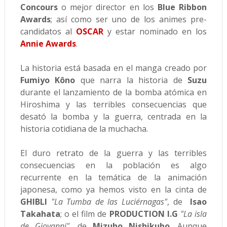
Concours
o mejor director en los
Blue Ribbon
Awards
; así como ser uno de los animes pre-
candidatos al
OSCAR
y estar nominado en los
Annie Awards
.
La historia está basada en el manga creado por
Fumiyo Kôno
que narra la historia de
Suzu
durante el lanzamiento de la bomba atómica en
Hiroshima y las terribles consecuencias que
desató la bomba y la guerra, centrada en la
historia cotidiana de la muchacha.
El duro retrato de la guerra y las terribles
consecuencias en la población es algo
recurrente en la temática de la animación
japonesa, como ya hemos visto en la cinta de
GHIBLI
"La Tumba de las Luciérnagas"
, de
Isao
Takahata
; o el film de
PRODUCTION I.G
"
La isla
de Giovanni"
, de
Mizuho Nishikubo
. Aunque