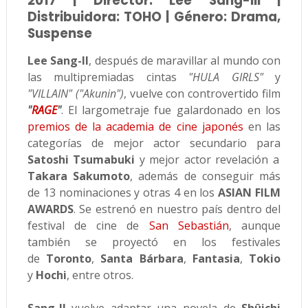
2017 | Director: Lee Sang-Ill |
Distribuidora: TOHO | Género: Drama,
Suspense
Lee Sang-Il
, después de maravillar al mundo con
las multipremiadas cintas
"HULA GIRLS"
y
"VILLAIN" ("Akunin")
, vuelve con controvertido film
"
RAGE
"
. El largometraje fue galardonado en los
premios de la academia de cine japonés
en las
categorías de mejor actor secundario para
Satoshi Tsumabuki
y mejor actor revelación a
Takara Sakumoto
, además de conseguir más
de 13 nominaciones y otras 4 en los
ASIAN FILM
AWARDS
. Se estrenó en nuestro país dentro del
festival de cine de
San Sebastián
, aunque
también se proyectó en los festivales
de
Toronto
,
Santa Bárbara
,
Fantasia
,
Tokio
y
Hochi
, entre otros.