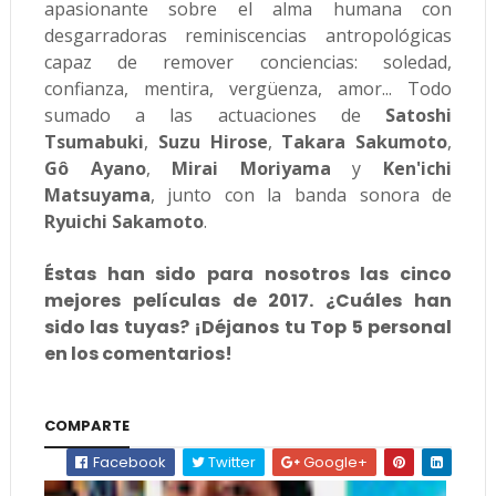
apasionante sobre el alma humana con
desgarradoras reminiscencias antropológicas
capaz de remover conciencias: soledad,
confianza, mentira, vergüenza, amor... Todo
sumado a las actuaciones de
Satoshi
Tsumabuki
,
Suzu Hirose
,
Takara Sakumoto
,
Gô Ayano
,
Mirai Moriyama
y
Ken'ichi
Matsuyama
, junto con la banda sonora de
Ryuichi Sakamoto
.
Éstas han sido para nosotros las cinco
mejores películas de 2017. ¿Cuáles han
sido las tuyas? ¡Déjanos tu Top 5 personal
en los comentarios!
COMPARTE
Facebook
Twitter
Google+