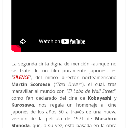
La segunda cinta digna de mención -aunque no
se trate de un film puramente japonés- es
"
SILENCE
"
, del mítico director norteamericano
Martin Scorsese
(
"Taxi Driver"
), el cual, tras
maravillar al mundo con
"El Lobo de Wall Street"
,
como fan declarado del cine de
Kobayashi
y
Kurosawa
, nos regala un homenaje al cine
japonés de los años 50 a través de una nueva
versión de la película de 1971 de
Masahiro
Shinoda
, que, a su vez, está basada en la obra