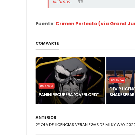
víctimas...
Fuente:
Crimen Perfecto (vía Grand J
COMPARTE
#MANGA
#MANGA
DEVIR LICENC
PANINI RECUPERA "OVERLORD"
SHAKESPEAR
ANTERIOR
2ª OLA DE LICENCIAS VERANIEGAS DE MILKY WAY 202