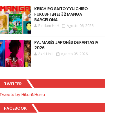
KEIICHIRO SAITO Y YUICHIRO
FUKUSHI EN EL 32 MANGA
BARCELONA
Beldam HnH
Agosto 06, 2026
PALMARÉS JAPONÉS DE FANTASIA
2026
Axel HnH
Agosto 05, 2026
TWITTER
Tweets by HikariNHana
FACEBOOK