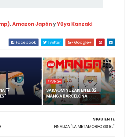
ump)
,
Amazon Japón
y
Yûya Kanzaki
Facebook
Twitter
Google+
#MANGA
IA "7
SAKAOMI YUZAKI EN EL 32
ES"
MANGA BARCELONA
SIGUIENTE
0
FINALIZA "LA METAMORFOSIS BL"