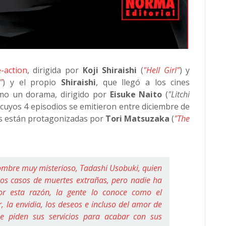
e-action
, dirigida por
Koji Shiraishi
(
"Hell Girl"
) y
"
) y el propio
Shiraishi
, que llegó a los cines
omo un dorama, dirigido por
Eisuke Naito
(
"Litchi
 cuyos 4 episodios se emitieron entre diciembre de
s están protagonizadas por
Tori Matsuzaka
(
"The
ombre muy misterioso, Tadashi Usobuki, quien
rios casos de muertes extrañas, pero nadie ha
or esta razón, la gente lo conoce como el
or, la envidia, los deseos e incluso del amor de
e piden sus servicios para acabar con sus