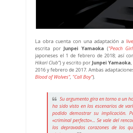
La obra cuenta con una adaptación a
liv
escrita por
Junpei Yamaoka
(
"Peach Girl
japoneses el 1 de febrero de 2018; así c
Hikari Club"
) y escrito por
Junpei Yamaoka
,
2016 y febrero de 2017. Ambas adaptacione
Blood of Wolves"
,
"Call Boy"
).
Su argumento gira en torno a un h
ha sido visto en los escenarios de va
podido demostrar su implicación. P
«criminal perfecto»... Se vale del renc
los depravados corazones de los qu