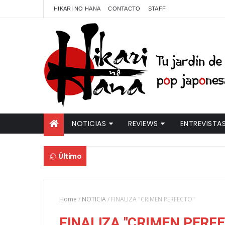
HIKARI NO HANA
CONTACTO
STAFF
NOTICIAS
REVIEWS
ENTREVISTA
Último
Home
/
NOTICIA
/
FINALIZA "CRIMEN PERFECTO"
FINALIZA "CRIMEN PERF