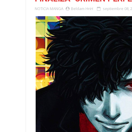
NOTICIA
MANGA
Beldam HnH
septiembre 08, 