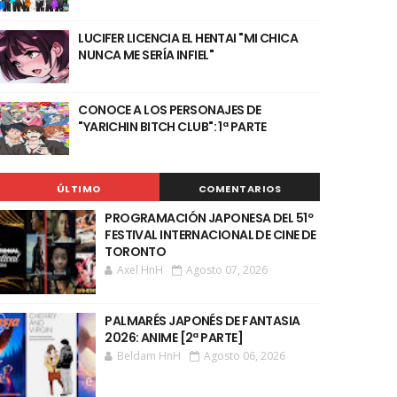
LUCIFER LICENCIA EL HENTAI "MI CHICA
NUNCA ME SERÍA INFIEL"
CONOCE A LOS PERSONAJES DE
"YARICHIN BITCH CLUB": 1ª PARTE
ÚLTIMO
COMENTARIOS
PROGRAMACIÓN JAPONESA DEL 51º
FESTIVAL INTERNACIONAL DE CINE DE
TORONTO
Axel HnH
Agosto 07, 2026
PALMARÉS JAPONÉS DE FANTASIA
2026: ANIME [2ª PARTE]
Beldam HnH
Agosto 06, 2026