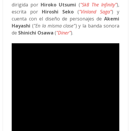
dirigida por
Hiroko Utsumi
(
"Sk8 The Infinity"
),
escrita por
Hiroshi Seko
(
"Vinland Saga"
) y
cuenta con el diseño de personajes de
Akemi
Hayashi
(
"En la misma clase"
) y la banda sonora
de
Shinichi Osawa
(
"Diner"
).