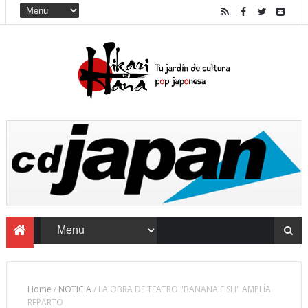
Home
/
NOTICIA
/
LA OBRA DE TEATRO "BANANA FISH" AMPLÍA
REPARTO