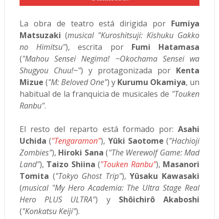
La obra de teatro está dirigida por
Fumiya
Matsuzaki
(
musical "Kuroshitsuji: Kishuku Gakko
no Himitsu"
), escrita por
Fumi Hatamasa
(
"Mahou Sensei Negima! ~Okochama Sensei wa
Shugyou Chuu!~"
) y protagonizada por
Kenta
Mizue
(
"M: Beloved One"
) y
Kurumu Okamiya
, un
habitual de la franquicia de musicales de
"Touken
Ranbu"
.
El resto del reparto está formado por:
Asahi
Uchida
(
"Tengaramon"
),
Yûki Saotome
(
"Hachioji
Zombies"
),
Hiroki Sana
(
"The Werewolf Game: Mad
Land"
),
Taizo Shiina
(
"Touken Ranbu"
),
Masanori
Tomita
(
"Tokyo Ghost Trip"
),
Yûsaku Kawasaki
(
musical "My Hero Academia: The Ultra Stage Real
Hero PLUS ULTRA"
) y
Shôichirô Akaboshi
(
"Konkatsu Keiji"
).