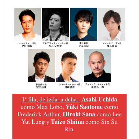
Asahi Uchida
1ª fila, de izda. a dcha.:
Yûki Saotome
como Max Lobo,
como
Hiroki Sana
Frederick Arthur,
como Lee
Taizo Shiina
Yut Lung y
como Sin Su
Rin.