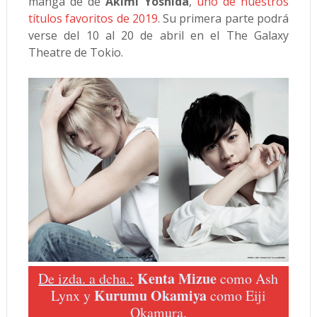
manga de de
Akimi Yoshida
,
uno de nuestros
títulos favoritos de 2019
. Su primera parte podrá
verse del 10 al 20 de abril en el The Galaxy
Theatre de Tokio.
Kenta Mizue
De izda. a dcha.:
como Ash
Kurumu Okamiya
Lynx y
como Eiji
Okamura.