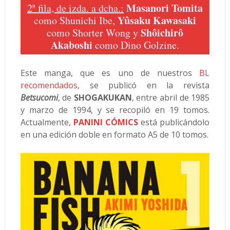
Masanori Tomita
2ª fila, de izda. a dcha.:
Yûsaku Kawasaki
como Shunichi Ibe,
Shôichirô
como Shorter Wong y
Akaboshi
como Dino Golzine.
Este manga, que es uno de nuestros
BL
recomendados
, se publicó en la revista
Betsucomi
, de
SHOGAKUKAN
, entre abril de 1985
y marzo de 1994, y se recopiló en 19 tomos.
Actualmente,
PANINI CÓMICS
está publicándolo
en una edición doble en formato A5 de 10 tomos.