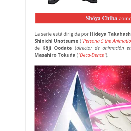
Shôya Chiba
como
La serie está dirigida por
Hideya Takahash
Shinichi Unotsume
(
"Persona 5 the Animatio
de
Kôji Oodate
(
director de animación e
Masahiro Tokuda
(
"Deca-Dence"
).