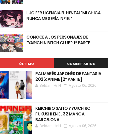
LUCIFER LICENCIA EL HENTAI "MI CHICA
NUNCA ME SERÍA INFIEL"
CONOCE A LOS PERSONAJES DE
"YARICHIN BITCH CLUB": 1ª PARTE
ÚLTIMO
COMENTARIOS
PALMARÉS JAPONÉS DE FANTASIA
2026: ANIME [2ª PARTE]
Beldam HnH
Agosto 06, 2026
KEIICHIRO SAITO Y YUICHIRO
FUKUSHI EN EL 32 MANGA
BARCELONA
Beldam HnH
Agosto 06, 2026