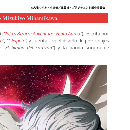
 Mizukiyo Minamikawa.
i
(
"JoJo's Bizarre Adventure: Vento Aureo"
), escrita por
n"
,
"Gleipnir"
) y cuenta con el diseño de personajes
n "El himno del corazón"
) y la banda sonora de