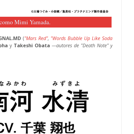
como Mimi Yamada.
IGNAL.MD
(
"Mars Red"
,
"Words Bubble Up Like Soda
Obha
y
Takeshi Obata
—autores de "Death Note" y