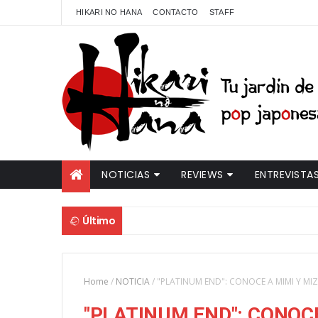
HIKARI NO HANA
CONTACTO
STAFF
NOTICIAS
REVIEWS
ENTREVISTA
Último
Home
/
NOTICIA
/
"PLATINUM END": CONOCE A MIMI Y MI
"PLATINUM END": CONOCE