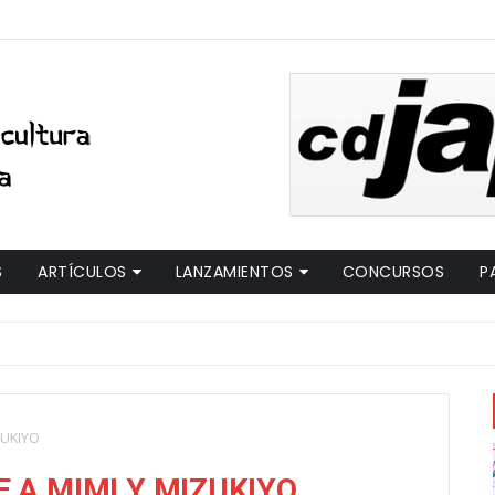
S
ARTÍCULOS
LANZAMIENTOS
CONCURSOS
P
ZUKIYO
 A MIMI Y MIZUKIYO