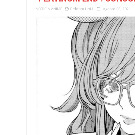
NOTICIA
ANIME
Beldam HnH
agosto 03, 2021