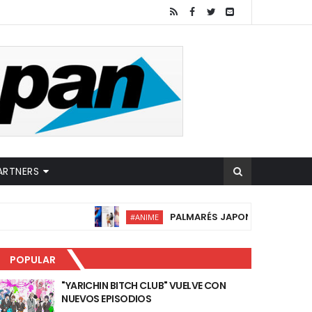
ARTNERS
PALMARÉS JAPONÉS DE FANTASIA 2026: A
#ANIME
POPULAR
"YARICHIN BITCH CLUB" VUELVE CON
NUEVOS EPISODIOS