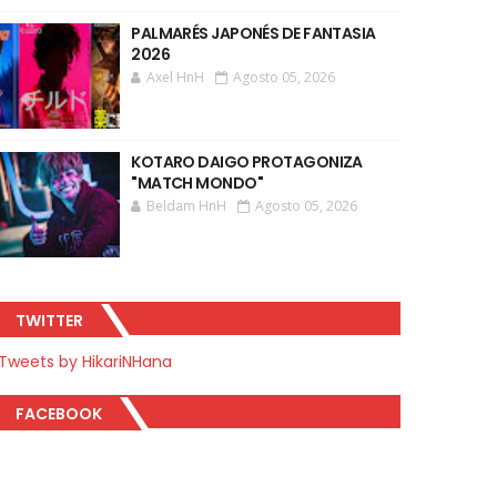
PALMARÉS JAPONÉS DE FANTASIA
2026
Axel HnH
Agosto 05, 2026
KOTARO DAIGO PROTAGONIZA
"MATCH MONDO"
Beldam HnH
Agosto 05, 2026
TWITTER
Tweets by HikariNHana
FACEBOOK