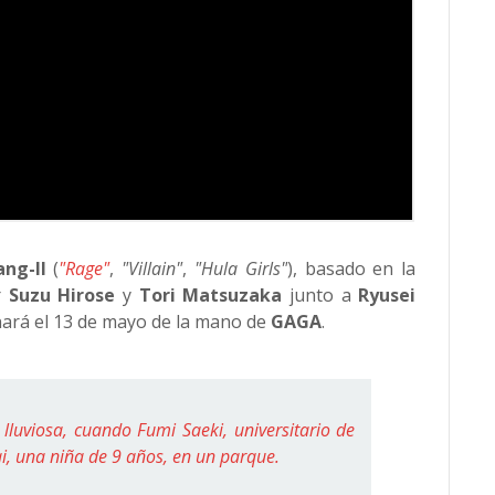
ng-Il
(
"Rage"
,
"Villain"
,
"Hula Girls"
), basado en
la
r
Suzu Hirose
y
Tori Matsuzaka
junto a
Ryusei
renará el 13 de mayo de la mano de
GAGA
.
luviosa, cuando Fumi Saeki, universitario de
i, una niña de 9 años, en un parque.