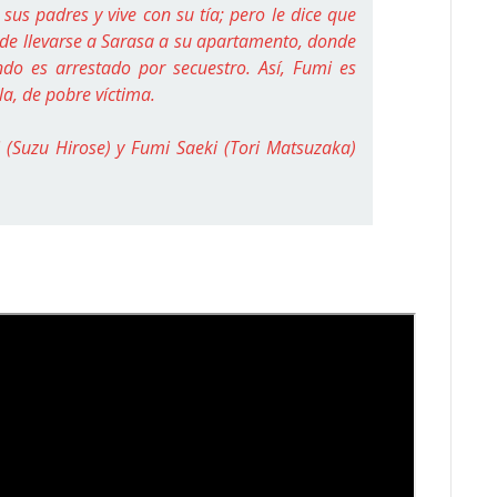
us padres y vive con su tía; pero le dice que
ide llevarse a Sarasa a su apartamento, donde
do es arrestado por secuestro. Así, Fumi es
la, de pobre víctima.
(Suzu Hirose) y Fumi Saeki (Tori Matsuzaka)