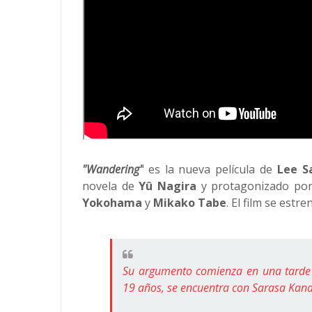
"Wandering"
es la nueva película de
Lee Sa
novela de
Yû Nagira
y protagonizado po
Yokohama
y
Mikako Tabe
. El film se est
Su argumento comienza en una tarde l
19 años, se encuentra con Sarasa Kana