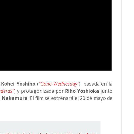
Kohei Yoshino
(
"Gone Wednesday"
), basada en la
aderas"
) y protagonizada por
Riho Yoshioka
junto
 Nakamura
. El film se estrenará el 20 de mayo de