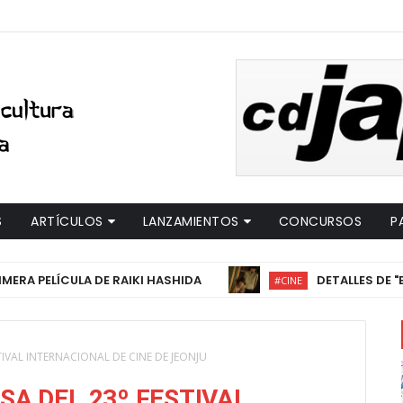
S
ARTÍCULOS
LANZAMIENTOS
CONCURSOS
P
PELÍCULA DE RAIKI HASHIDA
DETALLES DE "EL PUEB
#CINE
IVAL INTERNACIONAL DE CINE DE JEONJU
A DEL 23º FESTIVAL