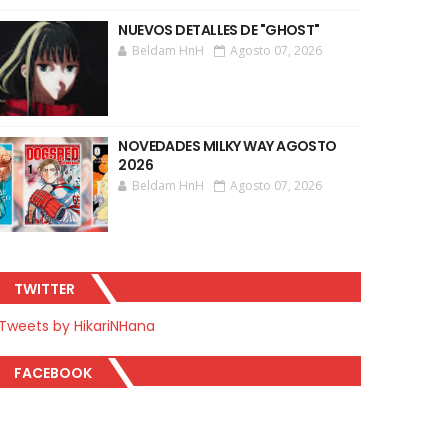
NUEVOS DETALLES DE "GHOST"
Beldam HnH
Agosto 07, 2026
NOVEDADES MILKY WAY AGOSTO
2026
Beldam HnH
Agosto 07, 2026
TWITTER
Tweets by HikariNHana
FACEBOOK