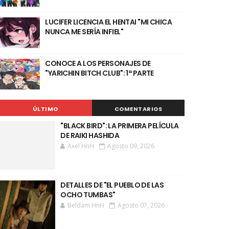
LUCIFER LICENCIA EL HENTAI "MI CHICA
NUNCA ME SERÍA INFIEL"
CONOCE A LOS PERSONAJES DE
"YARICHIN BITCH CLUB": 1ª PARTE
ÚLTIMO
COMENTARIOS
"BLACK BIRD": LA PRIMERA PELÍCULA
DE RAIKI HASHIDA
Axel HnH
Agosto 09, 2026
DETALLES DE "EL PUEBLO DE LAS
OCHO TUMBAS"
Beldam HnH
Agosto 07, 2026