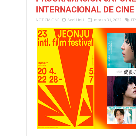
INTERNACIONAL DE CINE
NOTICIA
CINE
Axel HnH
marzo 31, 2022
FE