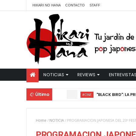
HIKARI NO HANA
CONTACTO
STAFF
NOTICIAS
REVIEWS
ENTREVISTA
Último
"BLACK BIRD": LA PRIMERA 
#CINE
Home
/
NOTICIA
/
PROGRAMACION JAPONESA DEL 23º FEST
PROGRAMACION JAPONES