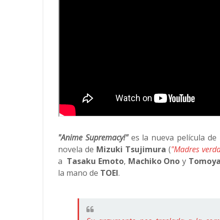
"Anime Supremacy!"
es la nueva película de
novela de
Mizuki Tsujimura
(
"Madres verd
a
Tasaku Emoto
,
Machiko Ono
y
Tomoya
la mano de
TOEI
.