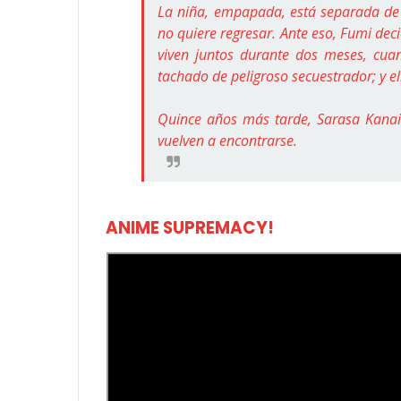
La niña, empapada, está separada de s
no quiere regresar. Ante eso, Fumi dec
viven juntos durante dos meses, cuan
tachado de peligroso secuestrador; y el
Quince años más tarde, Sarasa Kanai 
vuelven a encontrarse.
ANIME SUPREMACY!