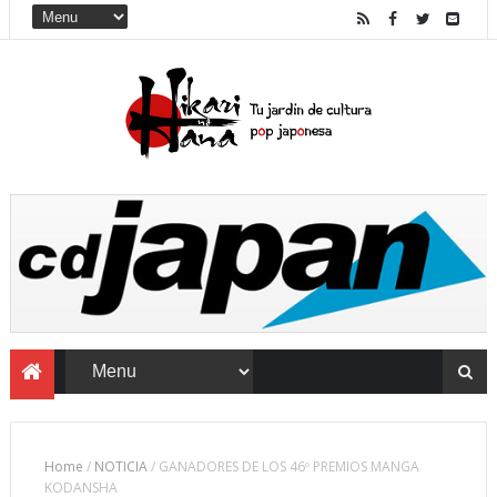
Home
/
NOTICIA
/
GANADORES DE LOS 46º PREMIOS MANGA
KODANSHA