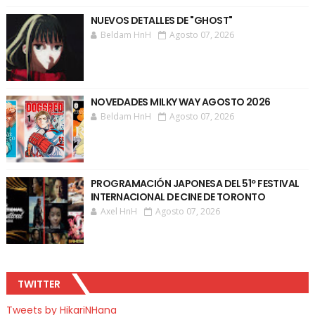
NUEVOS DETALLES DE "GHOST"
Beldam HnH
Agosto 07, 2026
NOVEDADES MILKY WAY AGOSTO 2026
Beldam HnH
Agosto 07, 2026
PROGRAMACIÓN JAPONESA DEL 51º FESTIVAL
INTERNACIONAL DE CINE DE TORONTO
Axel HnH
Agosto 07, 2026
TWITTER
Tweets by HikariNHana