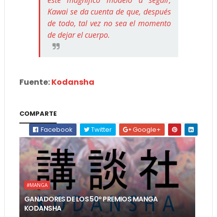
Kawai se da cuenta de que, después
de todo, tal vez no sea el momento
de dejar el cuerpo.
Fuente:
Kodansha
COMPARTE
Facebook
Twitter
Google+
#MANGA
GANADORES DE LOS 50º PREMIOS MANGA
KODANSHA