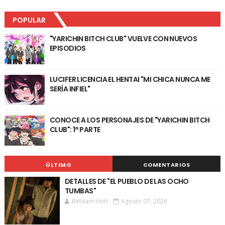
POPULAR
"YARICHIN BITCH CLUB" VUELVE CON NUEVOS
EPISODIOS
LUCIFER LICENCIA EL HENTAI "MI CHICA NUNCA ME
SERÍA INFIEL"
CONOCE A LOS PERSONAJES DE "YARICHIN BITCH
CLUB": 1ª PARTE
ÚLTIMO
COMENTARIOS
DETALLES DE "EL PUEBLO DE LAS OCHO
TUMBAS"
Beldam HnH
Agosto 07, 2026