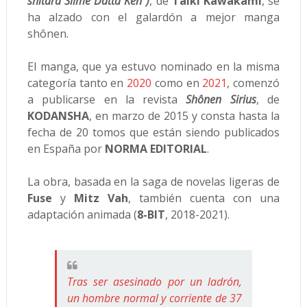
shitara Slime Datta Ken")
, de
Taiki Kawakami
, se
ha alzado con el galardón a mejor manga
shônen.
El manga, que ya estuvo nominado en la misma
categoría tanto en
2020
como en
2021
, comenzó
a publicarse en la revista
Shônen Sirius
, de
KODANSHA
, en marzo de 2015 y consta hasta la
fecha de 20 tomos que están siendo publicados
en España por
NORMA EDITORIAL
.
La obra, basada en la saga de novelas ligeras de
Fuse
y
Mitz Vah
, también cuenta con una
adaptación animada (
8-BIT
, 2018-2021).
Tras ser asesinado por un ladrón,
un hombre normal y corriente de 37