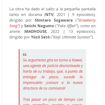
La obra ha dado el salto a la pequeña pantalla
tanto en dorama (
NTV
, 2021 | 9 episodios),
dirigido por
Shintaro Sugawara
(
"Strawberry
Song"
) y
Seiichi Nagumo
(
"Fake Affair"
), como en
anime (
MADHOUSE
, 2022 | 13 epidosios),
dirigido por
Yûzô Satô
(
"Kaiji: Ultimate Survivor"
).
Su argumento gira en torno a Kawai,
una agente de policía desmotivada y
harta de su trabajo, que, a punto de
entregar la placa, sucede lo
impensable: ¡conoce a la nueva
directora de su comisaría!
Tras pasar un poco de tiempo con
este magnífico modelo a seguir,